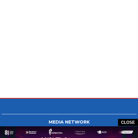
MEDIA NETWORK
CLOSE
Tangan Berbagi
BERBAGI News
Whatsapp.com
Tiktok.com
Twitter.com
Youtube.com