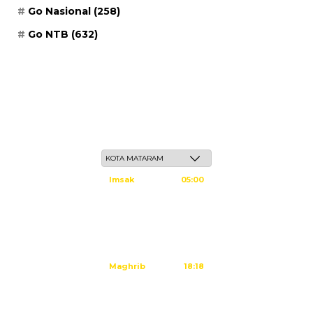
Go Nasional
(258)
Go NTB
(632)
Ahad, 24 Safar 1448 H / 09 Agustus 2026
Imsak
05:00
Subuh
05:10
Dzuhur
12:25
Ashar
15:45
Maghrib
18:18
Isya
19:29
Sholat Ashar dalam: