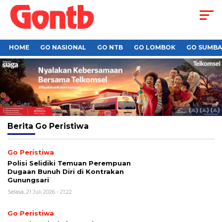
HOME
GO NASIONAL
GO NTB
GO LOMBOK
GO SUMB
Berita
Go Peristiwa
Go Peristiwa
Polisi Selidiki Temuan Perempuan
Dugaan Bunuh Diri di Kontrakan
Gunungsari
Selasa, 21 Juli 2026 - 21:22
Go Peristiwa