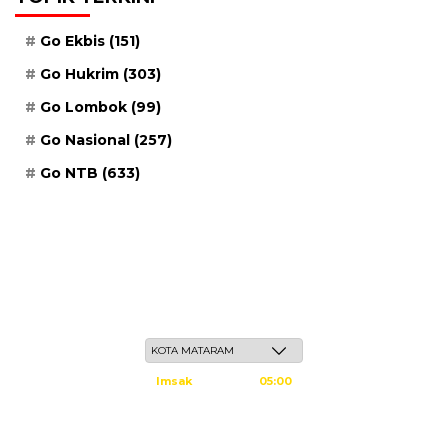
Go Ekbis
(151)
Go Hukrim
(303)
Go Lombok
(99)
Go Nasional
(257)
Go NTB
(633)
Jum'at, 22 Safar 1448 H / 07 Agustus 2026
Imsak
05:00
Subuh
05:10
Dzuhur
12:25