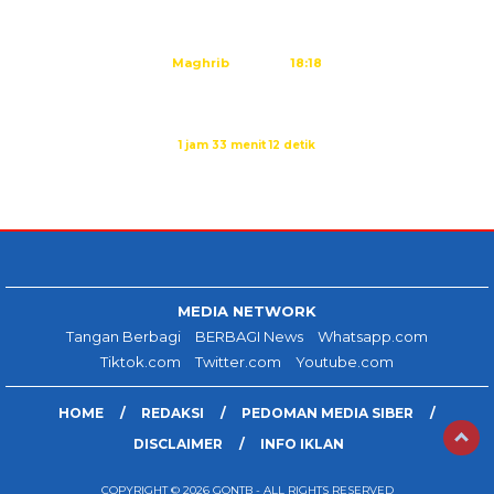
Ashar
15:45
Maghrib
18:18
Isya
19:29
Sholat Ashar dalam:
1 jam 33 menit 12 detik
Sumber: Kemenag
MEDIA NETWORK
Tangan Berbagi
BERBAGI News
Whatsapp.com
Tiktok.com
Twitter.com
Youtube.com
HOME
REDAKSI
PEDOMAN MEDIA SIBER
DISCLAIMER
INFO IKLAN
COPYRIGHT © 2026 GONTB - ALL RIGHTS RESERVED