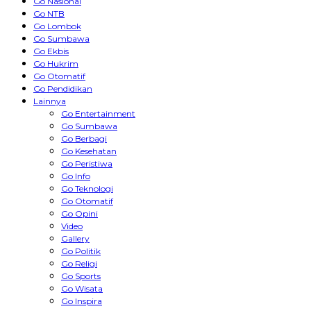
Go Nasional
Go NTB
Go Lombok
Go Sumbawa
Go Ekbis
Go Hukrim
Go Otomatif
Go Pendidikan
Lainnya
Go Entertainment
Go Sumbawa
Go Berbagi
Go Kesehatan
Go Peristiwa
Go Info
Go Teknologi
Go Otomatif
Go Opini
Video
Gallery
Go Politik
Go Religi
Go Sports
Go Wisata
Go Inspira