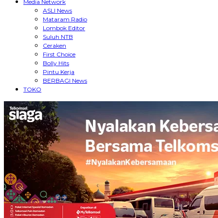
Media Network
ASLI News
Mataram Radio
Lombok Editor
Suluh NTB
Ceraken
First Choice
Bolly Hits
Pintu Kerja
BERBAGI News
TOKO