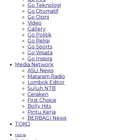
Go Teknologi
Go Otomatif
Go Opini
Video
Gallery
Go Politik
Go Religi
Go Sports
Go Wisata
Go Inspira
Media Network
ASLI News
Mataram Radio
Lombok Editor
Suluh NTB
Ceraken
First Choice
Bolly Hits
Pintu Kerja
BERBAGI News
TOKO
Home