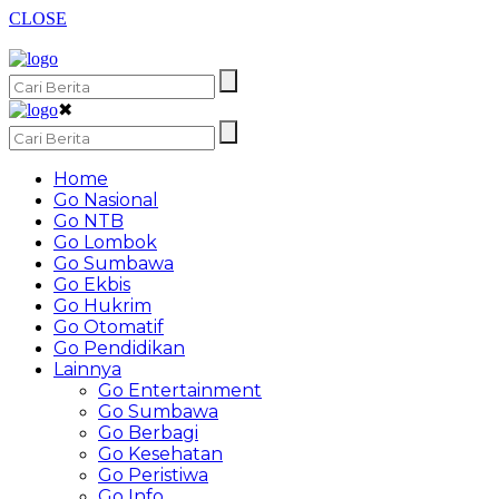
CLOSE
✖
Home
Go Nasional
Go NTB
Go Lombok
Go Sumbawa
Go Ekbis
Go Hukrim
Go Otomatif
Go Pendidikan
Lainnya
Go Entertainment
Go Sumbawa
Go Berbagi
Go Kesehatan
Go Peristiwa
Go Info