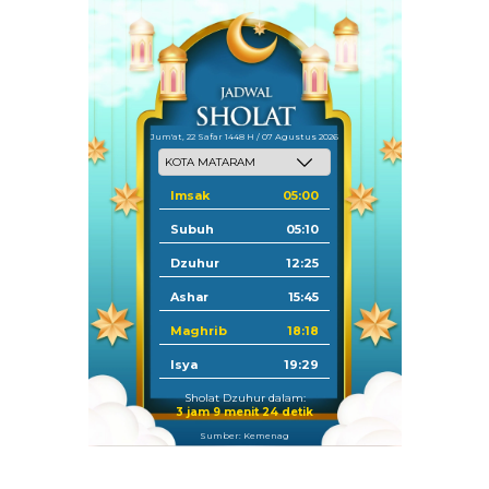
Jum'at, 22 Safar 1448 H / 07 Agustus 2026
Imsak
05:00
Subuh
05:10
Dzuhur
12:25
Ashar
15:45
Maghrib
18:18
Isya
19:29
Sholat Dzuhur dalam:
3 jam 9 menit 23 detik
Sumber: Kemenag