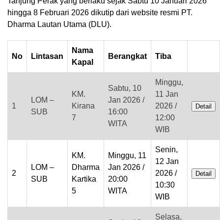
Tanjung Perak yang berlaku sejak Sabtu 10 Januari 2026
hingga 8 Februari 2026 dikutip dari website resmi PT.
Dharma Lautan Utama (DLU).
Nama
No
Lintasan
Berangkat
Tiba
Kapal
Minggu,
Sabtu, 10
KM.
11 Jan
LOM –
Jan 2026 /
1
Kirana
2026 /
Detail
SUB
16:00
7
12:00
WITA
WIB
Senin,
KM.
Minggu, 11
12 Jan
LOM –
Dharma
Jan 2026 /
2
2026 /
Detail
SUB
Kartika
20:00
10:30
5
WITA
WIB
Selasa,