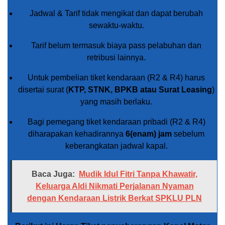
Jadwal & Tarif tidak mengikat dan dapat berubah
sewaktu-waktu.
Tarif belum termasuk biaya pass pelabuhan dan
retribusi lainnya.
Untuk pembelian tiket kendaraan (R2 & R4) harus
disertai surat (
KTP, STNK, BPKB atau Surat Leasing
)
yang masih berlaku.
Bagi pemegang tiket kendaraan pribadi (R2 & R4)
diharapakan kehadirannya
6(enam) jam
sebelum
keberangkatan jadwal kapal.
Baca Juga:
Mudik Idul Fitri Tanpa Khawatir,
Keluarga Aldi Nikmati Perjalanan Nyaman
dengan Kendaraan Listrik Berkat SPKLU PLN