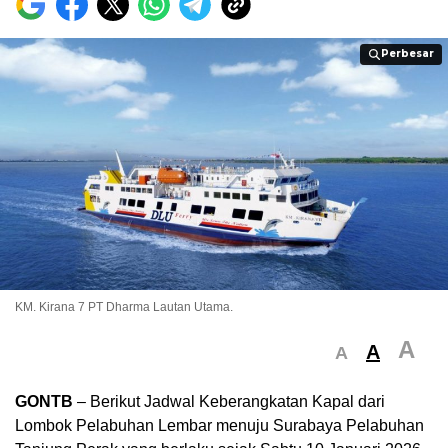
Perbesar
Perbesar
KM. Kirana 7 PT Dharma Lautan Utama.
A
A
A
GONTB
– Berikut Jadwal Keberangkatan Kapal dari
Lombok Pelabuhan Lembar menuju Surabaya Pelabuhan