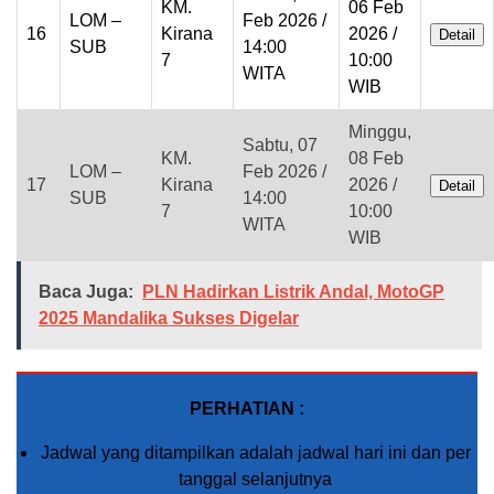
KM.
06 Feb
LOM –
Feb 2026 /
16
Kirana
2026 /
Detail
SUB
14:00
7
10:00
WITA
WIB
Minggu,
Sabtu, 07
KM.
08 Feb
LOM –
Feb 2026 /
17
Kirana
2026 /
Detail
SUB
14:00
7
10:00
WITA
WIB
Baca Juga:
PLN Hadirkan Listrik Andal, MotoGP
2025 Mandalika Sukses Digelar
PERHATIAN :
Jadwal yang ditampilkan adalah jadwal hari ini dan per
tanggal selanjutnya