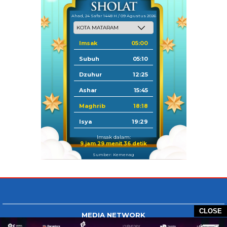
Ahad, 24 Safar 1448 H / 09 Agustus 2026
Imsak
05:00
Subuh
05:10
Dzuhur
12:25
Ashar
15:45
Maghrib
18:18
Isya
19:29
Imsak dalam:
9 jam 29 menit 36 detik
Sumber: Kemenag
CLOSE
MEDIA NETWORK
Tangan Berbagi
BERBAGI News
Whatsapp.com