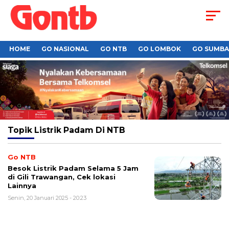
HOME
GO NASIONAL
GO NTB
GO LOMBOK
GO SUMB
Topik
Listrik Padam Di NTB
Go NTB
Besok Listrik Padam Selama 5 Jam
di Gili Trawangan, Cek lokasi
Lainnya
Senin, 20 Januari 2025 - 20:23