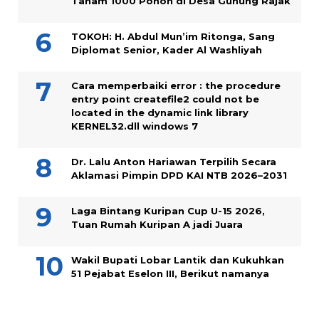
Tanam 1000 Pohon di Desa Gunung Rajak
TOKOH: H. Abdul Mun’im Ritonga, Sang
Diplomat Senior, Kader Al Washliyah
Cara memperbaiki error : the procedure
entry point createfile2 could not be
located in the dynamic link library
KERNEL32.dll windows 7
Dr. Lalu Anton Hariawan Terpilih Secara
Aklamasi Pimpin DPD KAI NTB 2026–2031
Laga Bintang Kuripan Cup U-15 2026,
Tuan Rumah Kuripan A jadi Juara
Wakil Bupati Lobar Lantik dan Kukuhkan
51 Pejabat Eselon III, Berikut namanya