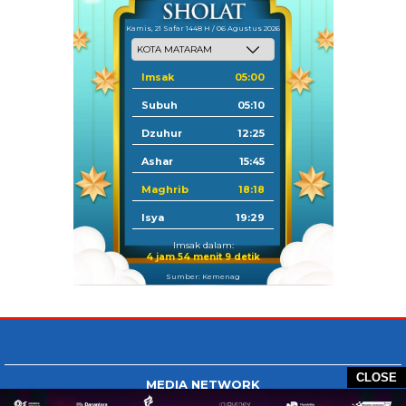
Kamis, 21 Safar 1448 H / 06 Agustus 2026
Imsak
05:00
Subuh
05:10
Dzuhur
12:25
Ashar
15:45
Maghrib
18:18
Isya
19:29
Imsak dalam:
4 jam 54 menit 9 detik
Sumber: Kemenag
CLOSE
MEDIA NETWORK
Tangan Berbagi
BERBAGI News
Whatsapp.com