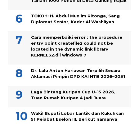
Tanam 1000 Pohon di Desa Gunung Rajak
TOKOH: H. Abdul Mun’im Ritonga, Sang
Diplomat Senior, Kader Al Washliyah
Cara memperbaiki error : the procedure
entry point createfile2 could not be
located in the dynamic link library
KERNEL32.dll windows 7
Dr. Lalu Anton Hariawan Terpilih Secara
Aklamasi Pimpin DPD KAI NTB 2026–2031
Laga Bintang Kuripan Cup U-15 2026,
Tuan Rumah Kuripan A jadi Juara
Wakil Bupati Lobar Lantik dan Kukuhkan
51 Pejabat Eselon III, Berikut namanya