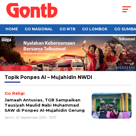
HOME
GO NASIONAL
GO NTB
GO LOMBOK
GO SUMB
Topik
Ponpes Al – Mujahidin NWDI
Go Religi
Jamaah Antusias, TGB Sampaikan
Tausiyah Maulid Nabi Muhammad
SAW di Ponpes Al-Mujahidin Gerung
Senin, 22 September 2025 - 19:37