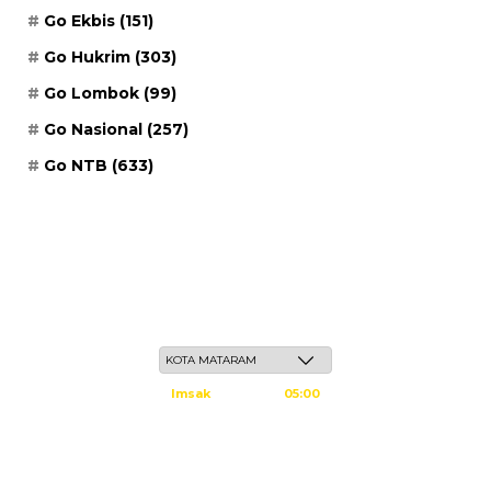
Go Ekbis
(151)
Go Hukrim
(303)
Go Lombok
(99)
Go Nasional
(257)
Go NTB
(633)
Jum'at, 22 Safar 1448 H / 07 Agustus 2026
Imsak
05:00
Subuh
05:10
Dzuhur
12:25