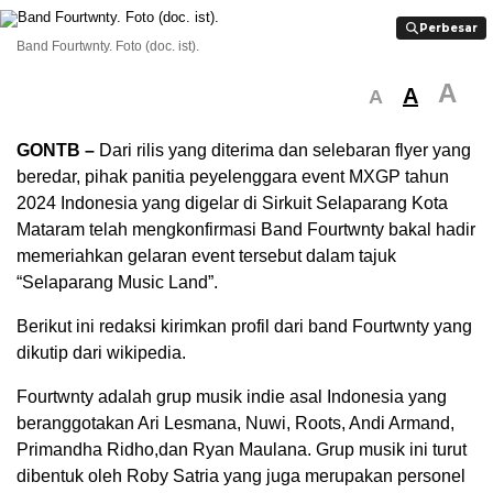
Perbesar
Perbesar
Band Fourtwnty. Foto (doc. ist).
A
A
A
GONTB –
Dari rilis yang diterima dan selebaran flyer yang
beredar, pihak panitia peyelenggara event MXGP tahun
2024 Indonesia yang digelar di Sirkuit Selaparang Kota
Mataram telah mengkonfirmasi Band Fourtwnty bakal hadir
memeriahkan gelaran event tersebut dalam tajuk
“Selaparang Music Land”.
Berikut ini redaksi kirimkan profil dari band Fourtwnty yang
dikutip dari wikipedia.
Fourtwnty adalah grup musik indie asal Indonesia yang
beranggotakan Ari Lesmana, Nuwi, Roots, Andi Armand,
Primandha Ridho,dan Ryan Maulana. Grup musik ini turut
dibentuk oleh Roby Satria yang juga merupakan personel