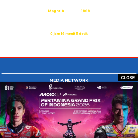
Ashar
15:45
Maghrib
18:18
Isya
19:29
Imsak dalam:
0 jam 14 menit 5 detik
Sumber: Kemenag
CLOSE
MEDIA NETWORK
Tangan Berbagi
BERBAGI News
Whatsapp.com
Tiktok.com
Twitter.com
Youtube.com
HOME
REDAKSI
PEDOMAN MEDIA SIBER
DISCLAIMER
INFO IKLAN
COPYRIGHT © 2026 GONTB - ALL RIGHTS RESERVED