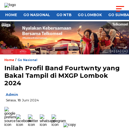
HOME
GO NASIONAL
GO NTB
GO LOMBOK
GO SUMB
/
Home
Go Nasional
Inilah Profil Band Fourtwnty yang
Bakal Tampil di MXGP Lombok
2024
Admin
Selasa, 18 Juni 2024