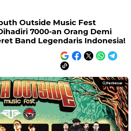
outh Outside Music Fest
ihadiri 7000-an Orang Demi
ret Band Legendaris Indonesia!
Perbesar
Perbesar