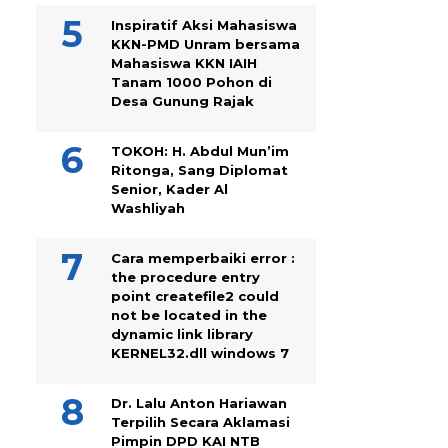
Inspiratif Aksi Mahasiswa
KKN-PMD Unram bersama
Mahasiswa KKN IAIH
Tanam 1000 Pohon di
Desa Gunung Rajak
TOKOH: H. Abdul Mun’im
Ritonga, Sang Diplomat
Senior, Kader Al
Washliyah
Cara memperbaiki error :
the procedure entry
point createfile2 could
not be located in the
dynamic link library
KERNEL32.dll windows 7
Dr. Lalu Anton Hariawan
Terpilih Secara Aklamasi
Pimpin DPD KAI NTB