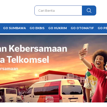
GO SUMBAWA
GO EKBIS
GO HUKRIM
GO OTOMATIF
GO P