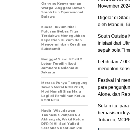
Ganggu Kenyamanan
November 2024
Warga, Anggota Dewan
Soroti Izin Operasional
Bajawa
Digelar di Stad
oleh Mandiri, B
Kuasa Hukum Nilai
Putusan Bebas Tiga
Terdakwa Meneguhkan
South Outside 
Kepastian Hukum dan
inisiasi dari U
Mencerminkan Keadilan
Substantif
sepak bola Tim
Bangga! Siswi MTsN 2
Lebih dari 7.00
Lobar Terpilih Ikuti
Jambore Nasional XII
menonton konse
Jakarta
Festival ini m
Merasa Punya Tanggung
para pengunjun
Jawab Moral PON 2028,
Mori Hanafi Siap Maju
Alone, dan Reb
Lagi di Pemilihan Ketua
KONI NTB
Selain itu, par
Hadiri Wisudawan
berbasis rock y
Takhasus Ponpes NU
Abhariyah, Wakil Ketua
Tobacco, MCPR
DPR RI Hj. Sari Yuliati
Serahkan Bantuan PIP