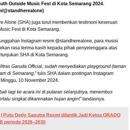
outh Outside Music Fest di Kota Semarang 2024.
m/@standherealone)
e Alone (SHA) juga turut memberikan testimoni keseruan
Music Fest di Kota Semarang.
nggahan Instagram resmi @standherealone, para musisi
urkan rasa terima kasih kepada pihak penyelenggara atas
tunjukan SHA di Kota Semarang.
Ultras Garuda Official, sudah menyediakan playground (taman
am di Semarang,”
tulis SHA dalam postingan Instagram
 Minggu, 10 November 2024.
bali lagi ke acara ini di putaran selanjutnya, menembus
erlalu singkat dikarenakan hujan angin!”
tandasnya.
I Putu Dedy Saputra Resmi dilantik Jadi Ketua ORADO
B periode 2026–2030