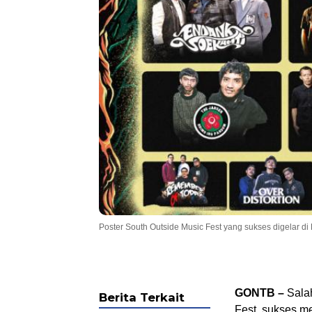
Poster South Outside Music Fest yang sukses digelar 
GONTB –
Salah
Berita Terkait
Fest, sukses m