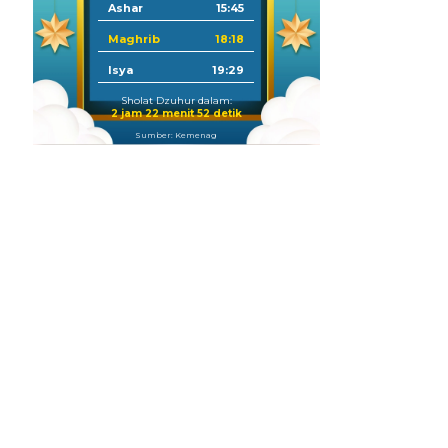
Ashar
15:45
Maghrib
18:18
Isya
19:29
Sholat Dzuhur dalam:
2 jam 22 menit 50 detik
Sumber: Kemenag