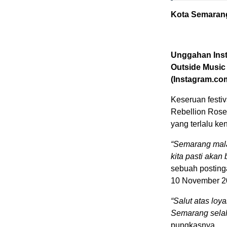
Kota Semarang
Unggahan Inst
Outside Music
(Instagram.com
Keseruan festi
Rebellion Rose
yang terlalu ke
“Semarang mala
kita pasti akan
sebuah posting
10 November 2
“Salut atas lo
Semarang selalu
pungkasnya.