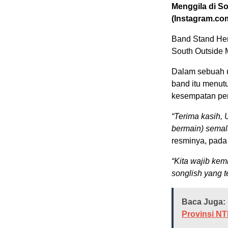
Menggila di S
(Instagram.co
Band Stand Her
South Outside 
Dalam sebuah u
band itu menut
kesempatan per
“Terima kasih, 
bermain) semal
resminya, pada
“Kita wajib kem
songlish yang t
Baca Juga:
Provinsi NT