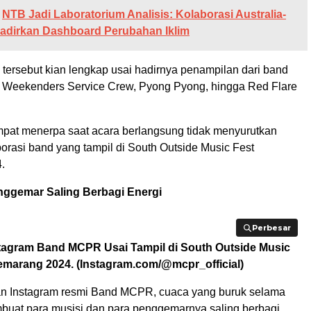
NTB Jadi Laboratorium Analisis: Kolaborasi Australia-
adirkan Dashboard Perubahan Iklim
l tersebut kian lengkap usai hadirnya penampilan dari band
n, Weekenders Service Crew, Pyong Pyong, hingga Red Flare
pat menerpa saat acara berlangsung tidak menyurutkan
orasi band yang tampil di South Outside Music Fest
.
nggemar Saling Berbagi Energi
Perbesar
Perbesar
agram Band MCPR Usai Tampil di South Outside Music
Semarang 2024. (Instagram.com/@mcpr_official)
n Instagram resmi Band MCPR, cuaca yang buruk selama
mbuat para musisi dan para penggemarnya saling berbagi