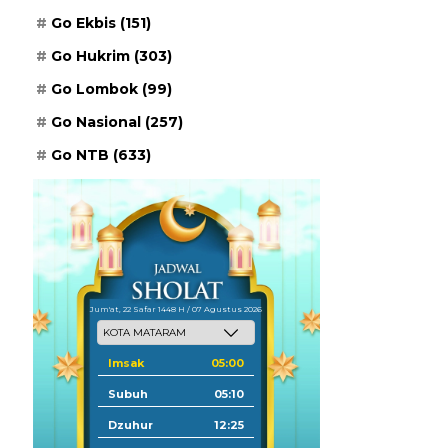
Go Ekbis
(151)
Go Hukrim
(303)
Go Lombok
(99)
Go Nasional
(257)
Go NTB
(633)
Jum'at, 22 Safar 1448 H / 07 Agustus 2026
Imsak
05:00
Subuh
05:10
Dzuhur
12:25