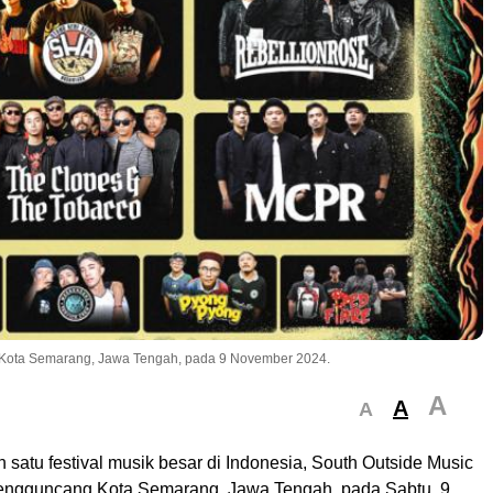
di Kota Semarang, Jawa Tengah, pada 9 November 2024.
A
A
A
 satu festival musik besar di Indonesia, South Outside Music
engguncang Kota Semarang, Jawa Tengah, pada Sabtu, 9