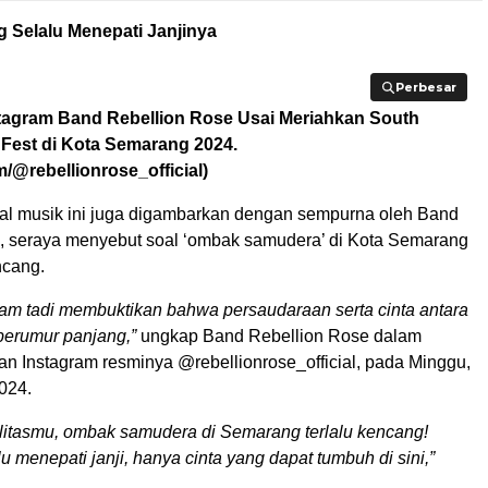
 Selalu Menepati Janjinya
Perbesar
Perbesar
agram Band Rebellion Rose Usai Meriahkan South
 Fest di Kota Semarang 2024.
/@rebellionrose_official)
val musik ini juga digambarkan dengan sempurna oleh Band
, seraya menyebut soal ‘ombak samudera’ di Kota Semarang
ncang.
m tadi membuktikan bahwa persaudaraan serta cinta antara
 berumur panjang,”
ungkap Band Rebellion Rose dalam
an Instagram resminya @rebellionrose_official, pada Minggu,
024.
yalitasmu, ombak samudera di Semarang terlalu kencang!
 menepati janji, hanya cinta yang dapat tumbuh di sini,”