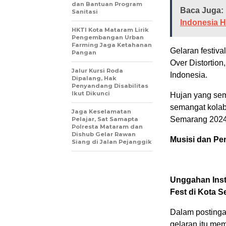
dan Bantuan Program
Baca Juga:
Sanitasi
Indonesia H
HKTI Kota Mataram Lirik
Pengembangan Urban
Farming Jaga Ketahanan
Gelaran festiva
Pangan
Over Distortio
Jalur Kursi Roda
Indonesia.
Dipalang, Hak
Penyandang Disabilitas
Ikut Dikunci
Hujan yang sem
semangat kolab
Jaga Keselamatan
Semarang 2024
Pelajar, Sat Samapta
Polresta Mataram dan
Dishub Gelar Rawan
Musisi dan Pe
Siang di Jalan Pejanggik
Unggahan Inst
Fest di Kota 
Dalam postinga
gelaran itu me