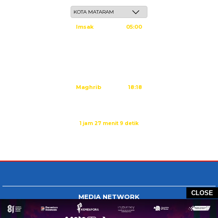
Ahad, 24 Safar 1448 H / 09 Agustus 2026
Imsak
05:00
Subuh
05:10
Dzuhur
12:25
Ashar
15:45
Maghrib
18:18
Isya
19:29
Imsak dalam:
1 jam 27 menit 8 detik
Sumber: Kemenag
CLOSE
MEDIA NETWORK
Tangan Berbagi
BERBAGI News
Whatsapp.com