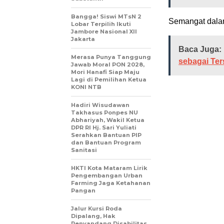
Bangga! Siswi MTsN 2
Semangat dala
Lobar Terpilih Ikuti
Jambore Nasional XII
Jakarta
Baca Juga:
Merasa Punya Tanggung
sebagai Te
Jawab Moral PON 2028,
Mori Hanafi Siap Maju
Lagi di Pemilihan Ketua
KONI NTB
Hadiri Wisudawan
Takhasus Ponpes NU
Abhariyah, Wakil Ketua
DPR RI Hj. Sari Yuliati
Serahkan Bantuan PIP
dan Bantuan Program
Sanitasi
HKTI Kota Mataram Lirik
Pengembangan Urban
Farming Jaga Ketahanan
Pangan
Jalur Kursi Roda
Dipalang, Hak
Penyandang Disabilitas