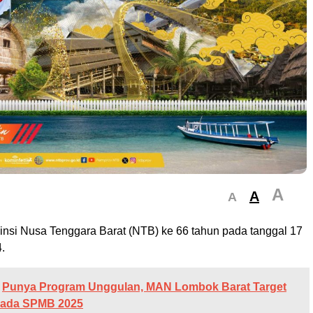
A
A
A
insi Nusa Tenggara Barat (NTB) ke 66 tahun pada tanggal 17
.
Punya Program Unggulan, MAN Lombok Barat Target
Pada SPMB 2025