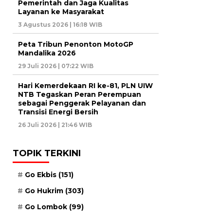
Pemerintah dan Jaga Kualitas
Layanan ke Masyarakat
3 Agustus 2026 | 16:18 WIB
Peta Tribun Penonton MotoGP
Mandalika 2026
29 Juli 2026 | 07:22 WIB
Hari Kemerdekaan RI ke-81, PLN UIW
NTB Tegaskan Peran Perempuan
sebagai Penggerak Pelayanan dan
Transisi Energi Bersih
26 Juli 2026 | 21:46 WIB
TOPIK TERKINI
Go Ekbis
(151)
Go Hukrim
(303)
Go Lombok
(99)