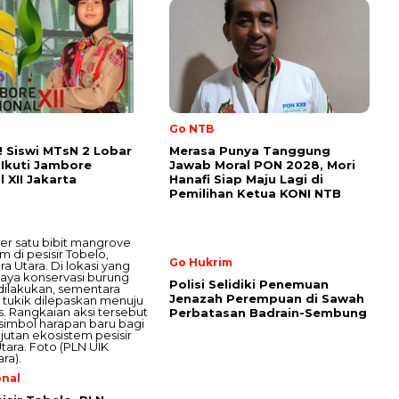
Go NTB
 Siswi MTsN 2 Lobar
Merasa Punya Tanggung
h Ikuti Jambore
Jawab Moral PON 2028, Mori
 XII Jakarta
Hanafi Siap Maju Lagi di
Pemilihan Ketua KONI NTB
Go Hukrim
Polisi Selidiki Penemuan
Jenazah Perempuan di Sawah
Perbatasan Badrain-Sembung
onal