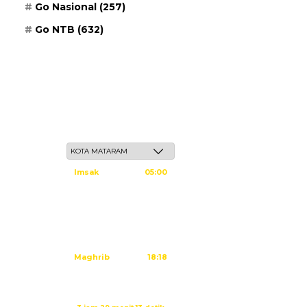
Go Nasional
(257)
Go NTB
(632)
Kamis, 21 Safar 1448 H / 06 Agustus 2026
Imsak
05:00
Subuh
05:10
Dzuhur
12:25
Ashar
15:45
Maghrib
18:18
Isya
19:29
Imsak dalam: