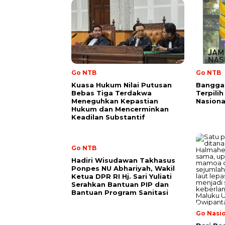
Go NTB
Go NTB
Kuasa Hukum Nilai Putusan
Bangga!
Bebas Tiga Terdakwa
Terpili
Meneguhkan Kepastian
Nasional
Hukum dan Mencerminkan
Keadilan Substantif
Go NTB
Hadiri Wisudawan Takhasus
Ponpes NU Abhariyah, Wakil
Ketua DPR RI Hj. Sari Yuliati
Serahkan Bantuan PIP dan
Bantuan Program Sanitasi
Go Nasi