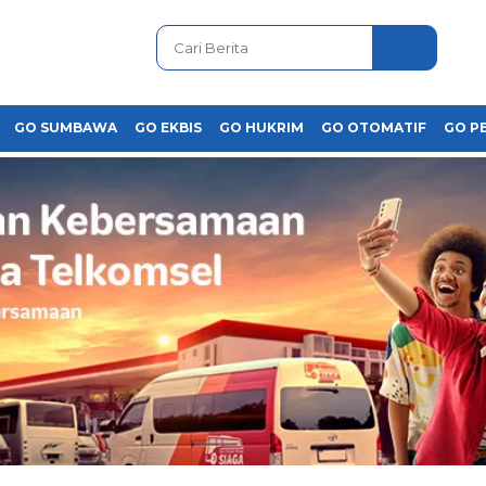
GO SUMBAWA
GO EKBIS
GO HUKRIM
GO OTOMATIF
GO P