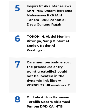
Inspiratif Aksi Mahasiswa
KKN-PMD Unram bersama
Mahasiswa KKN IAIH
Tanam 1000 Pohon di
Desa Gunung Rajak
TOKOH: H. Abdul Mun’im
Ritonga, Sang Diplomat
Senior, Kader Al
Washliyah
Cara memperbaiki error :
the procedure entry
point createfile2 could
not be located in the
dynamic link library
KERNEL32.dll windows 7
Dr. Lalu Anton Hariawan
Terpilih Secara Aklamasi
Pimpin DPD KAI NTB