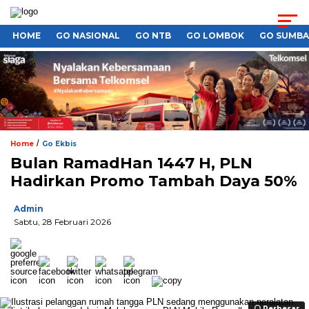
HOME
GO NASIONAL
GO NTB
GO LOMBOK
GO SUMB
/
Home
Go Ekbis
Bulan RamadHan 1447 H, PLN
Hadirkan Promo Tambah Daya 50%
Admin
Sabtu, 28 Februari 2026
Perbesar
Perbesar