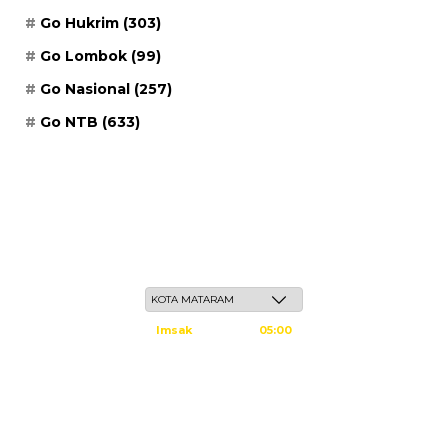
Go Hukrim
(303)
Go Lombok
(99)
Go Nasional
(257)
Go NTB
(633)
Jum'at, 22 Safar 1448 H / 07 Agustus 2026
Imsak
05:00
Subuh
05:10
Dzuhur
12:25
Ashar
15:45