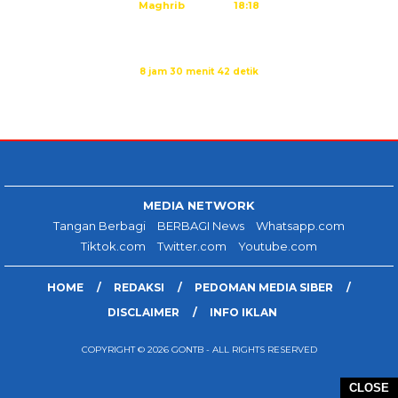
Maghrib
18:18
Isya
19:29
Imsak dalam:
8 jam 30 menit 41 detik
Sumber: Kemenag
MEDIA NETWORK
Tangan Berbagi
BERBAGI News
Whatsapp.com
Tiktok.com
Twitter.com
Youtube.com
HOME
REDAKSI
PEDOMAN MEDIA SIBER
DISCLAIMER
INFO IKLAN
COPYRIGHT © 2026 GONTB - ALL RIGHTS RESERVED
CLOSE