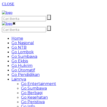
CLOSE
✖
Home
Go Nasional
Go NTB
Go Lombok
Go Sumbawa
Go Ekbis
Go Hukrim
Go Otomatif
Go Pendidikan
Lainnya
Go Entertainment
Go Sumbawa
Go Berbagi
Go Kesehatan
Go Peristiwa
Go Info