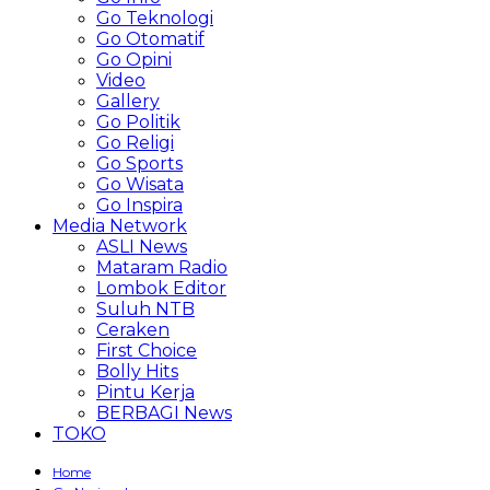
Go Teknologi
Go Otomatif
Go Opini
Video
Gallery
Go Politik
Go Religi
Go Sports
Go Wisata
Go Inspira
Media Network
ASLI News
Mataram Radio
Lombok Editor
Suluh NTB
Ceraken
First Choice
Bolly Hits
Pintu Kerja
BERBAGI News
TOKO
Home