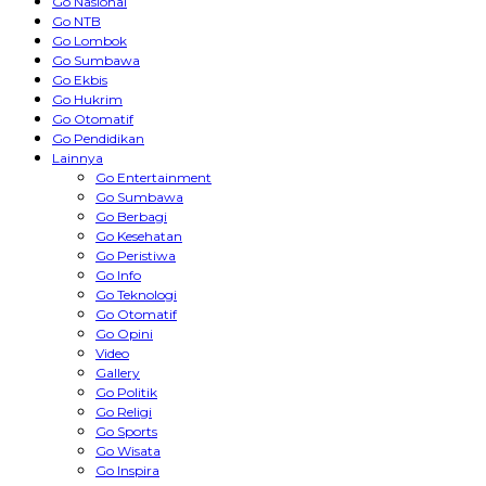
Go Nasional
Go NTB
Go Lombok
Go Sumbawa
Go Ekbis
Go Hukrim
Go Otomatif
Go Pendidikan
Lainnya
Go Entertainment
Go Sumbawa
Go Berbagi
Go Kesehatan
Go Peristiwa
Go Info
Go Teknologi
Go Otomatif
Go Opini
Video
Gallery
Go Politik
Go Religi
Go Sports
Go Wisata
Go Inspira