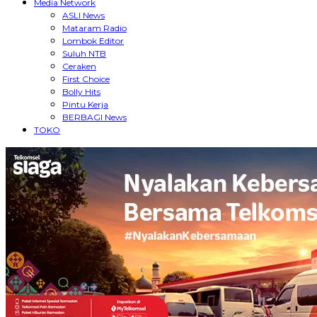
Media Network
ASLI News
Mataram Radio
Lombok Editor
Suluh NTB
Ceraken
First Choice
Bolly Hits
Pintu Kerja
BERBAGI News
TOKO