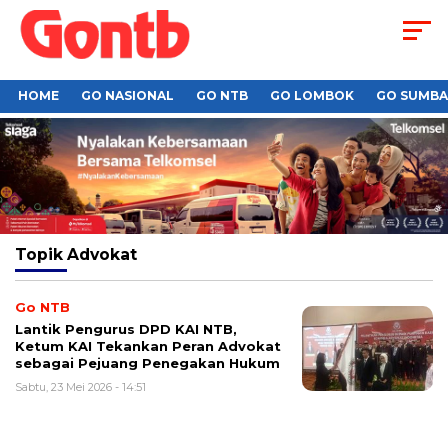
HOME
GO NASIONAL
GO NTB
GO LOMBOK
GO SUMB
Topik
Advokat
Go NTB
Lantik Pengurus DPD KAI NTB,
Ketum KAI Tekankan Peran Advokat
sebagai Pejuang Penegakan Hukum
Sabtu, 23 Mei 2026 - 14:51