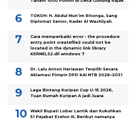
Tanam 1000 Pohon di Desa Gunung Rajak
TOKOH: H. Abdul Mun’im Ritonga, Sang
Diplomat Senior, Kader Al Washliyah
Cara memperbaiki error : the procedure
entry point createfile2 could not be
located in the dynamic link library
KERNEL32.dll windows 7
Dr. Lalu Anton Hariawan Terpilih Secara
Aklamasi Pimpin DPD KAI NTB 2026–2031
Laga Bintang Kuripan Cup U-15 2026,
Tuan Rumah Kuripan A jadi Juara
Wakil Bupati Lobar Lantik dan Kukuhkan
51 Pejabat Eselon III, Berikut namanya