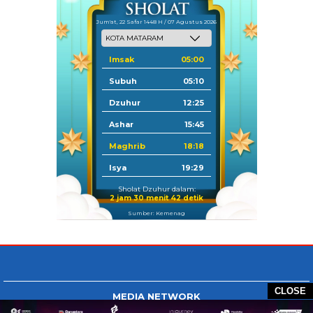
Jum'at, 22 Safar 1448 H / 07 Agustus 2026
Imsak
05:00
Subuh
05:10
Dzuhur
12:25
Ashar
15:45
Maghrib
18:18
Isya
19:29
Sholat Dzuhur dalam:
2 jam 30 menit 42 detik
Sumber: Kemenag
CLOSE
MEDIA NETWORK
Tangan Berbagi
BERBAGI News
Whatsapp.com