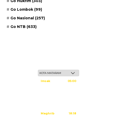
Go Hukrim
(303)
Go Lombok
(99)
Go Nasional
(257)
Go NTB
(633)
Jum'at, 22 Safar 1448 H / 07 Agustus 2026
Imsak
05:00
Subuh
05:10
Dzuhur
12:25
Ashar
15:45
Maghrib
18:18