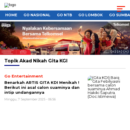
HOME
GO NASIONAL
GO NTB
GO LOMBOK
GO SUMB
Topik
Akad Nikah Gita KGI
Go Entertainment
Benarkah ARTIS GITA KDI Menikah !
Berikut ini asal calon suaminya dan
intip undangannya
Minggu, 7 September 2025 - 06:56