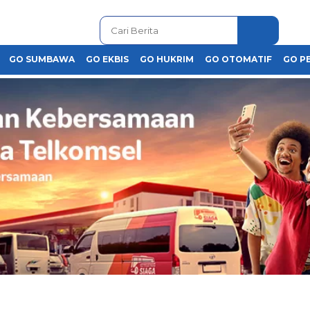
GO SUMBAWA
GO EKBIS
GO HUKRIM
GO OTOMATIF
GO P