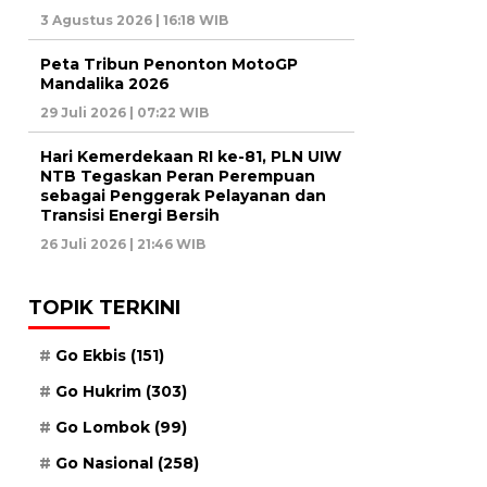
3 Agustus 2026 | 16:18 WIB
Peta Tribun Penonton MotoGP
Mandalika 2026
29 Juli 2026 | 07:22 WIB
Hari Kemerdekaan RI ke-81, PLN UIW
NTB Tegaskan Peran Perempuan
sebagai Penggerak Pelayanan dan
Transisi Energi Bersih
26 Juli 2026 | 21:46 WIB
TOPIK TERKINI
Go Ekbis
(151)
Go Hukrim
(303)
Go Lombok
(99)
Go Nasional
(258)