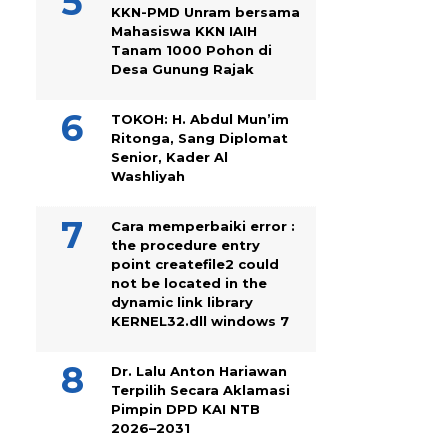
KKN-PMD Unram bersama
Mahasiswa KKN IAIH
Tanam 1000 Pohon di
Desa Gunung Rajak
TOKOH: H. Abdul Mun’im
Ritonga, Sang Diplomat
Senior, Kader Al
Washliyah
Cara memperbaiki error :
the procedure entry
point createfile2 could
not be located in the
dynamic link library
KERNEL32.dll windows 7
Dr. Lalu Anton Hariawan
Terpilih Secara Aklamasi
Pimpin DPD KAI NTB
2026–2031