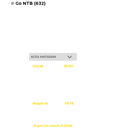
Go NTB
(632)
Ahad, 24 Safar 1448 H / 09 Agustus 2026
Imsak
05:00
Subuh
05:10
Dzuhur
12:25
Ashar
15:45
Maghrib
18:18
Isya
19:29
Imsak dalam:
8 jam 24 menit 21 detik
Sumber: Kemenag