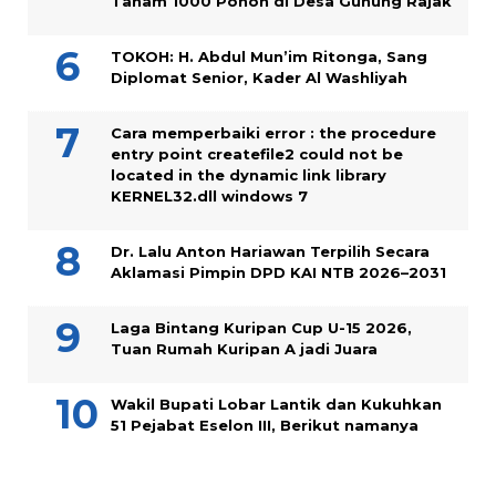
Tanam 1000 Pohon di Desa Gunung Rajak
TOKOH: H. Abdul Mun’im Ritonga, Sang
Diplomat Senior, Kader Al Washliyah
Cara memperbaiki error : the procedure
entry point createfile2 could not be
located in the dynamic link library
KERNEL32.dll windows 7
Dr. Lalu Anton Hariawan Terpilih Secara
Aklamasi Pimpin DPD KAI NTB 2026–2031
Laga Bintang Kuripan Cup U-15 2026,
Tuan Rumah Kuripan A jadi Juara
Wakil Bupati Lobar Lantik dan Kukuhkan
51 Pejabat Eselon III, Berikut namanya