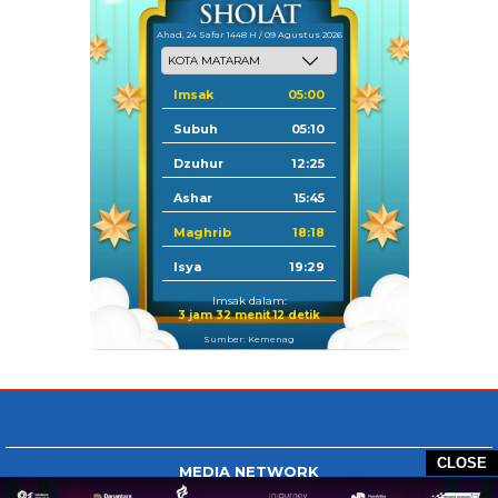
Ahad, 24 Safar 1448 H / 09 Agustus 2026
Imsak
05:00
Subuh
05:10
Dzuhur
12:25
Ashar
15:45
Maghrib
18:18
Isya
19:29
Imsak dalam:
3 jam 32 menit 12 detik
Sumber: Kemenag
CLOSE
MEDIA NETWORK
Tangan Berbagi
BERBAGI News
Whatsapp.com