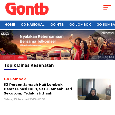
HOME
GO NASIONAL
GO NTB
GO LOMBOK
GO SUMB
Topik
Dinas Kesehatan
Go Lombok
53 Persen Jamaah Haji Lombok
Barat Lunasi BPIH, Satu Jamaah Dari
Sekotong Tidak Istithaah
Selasa, 25 Februari 2025 - 08:08