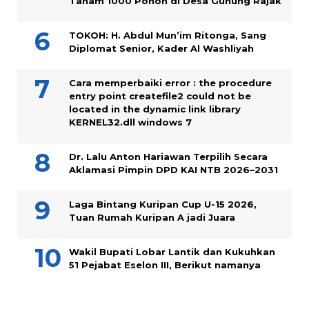
Tanam 1000 Pohon di Desa Gunung Rajak
TOKOH: H. Abdul Mun’im Ritonga, Sang
Diplomat Senior, Kader Al Washliyah
Cara memperbaiki error : the procedure
entry point createfile2 could not be
located in the dynamic link library
KERNEL32.dll windows 7
Dr. Lalu Anton Hariawan Terpilih Secara
Aklamasi Pimpin DPD KAI NTB 2026–2031
Laga Bintang Kuripan Cup U-15 2026,
Tuan Rumah Kuripan A jadi Juara
Wakil Bupati Lobar Lantik dan Kukuhkan
51 Pejabat Eselon III, Berikut namanya