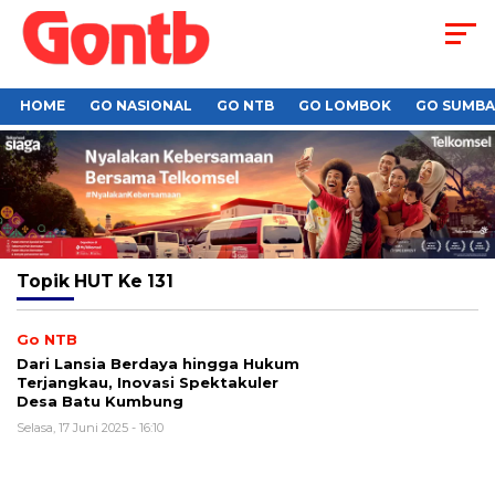
HOME
GO NASIONAL
GO NTB
GO LOMBOK
GO SUMB
Topik
HUT Ke 131
Go NTB
Dari Lansia Berdaya hingga Hukum
Terjangkau, Inovasi Spektakuler
Desa Batu Kumbung
Selasa, 17 Juni 2025 - 16:10