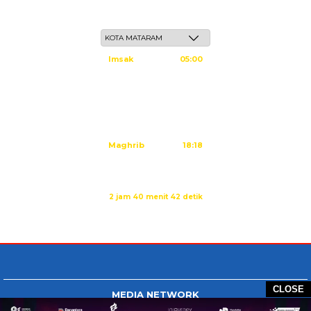
Sabtu, 23 Safar 1448 H / 08 Agustus 2026
Imsak
05:00
Subuh
05:10
Dzuhur
12:25
Ashar
15:45
Maghrib
18:18
Isya
19:29
Sholat Dzuhur dalam:
2 jam 40 menit 42 detik
Sumber: Kemenag
CLOSE
MEDIA NETWORK
Tangan Berbagi
BERBAGI News
Whatsapp.com