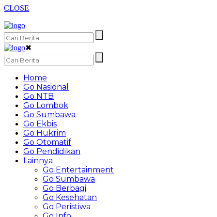
CLOSE
✖
Home
Go Nasional
Go NTB
Go Lombok
Go Sumbawa
Go Ekbis
Go Hukrim
Go Otomatif
Go Pendidikan
Lainnya
Go Entertainment
Go Sumbawa
Go Berbagi
Go Kesehatan
Go Peristiwa
Go Info