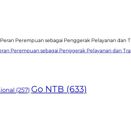
ran Perempuan sebagai Penggerak Pelayanan dan Trans
Go NTB
(633)
ional
(257)