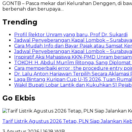
GONTB – Pasca mekar dari Kelurahan Denggen, di ba
berbenah dan berupaya…
Trending
Profil Rektor Unram yang baru, Prof Dr. Sukardi
Jadwal Penyeberangan Kapal Lombok – Surabaya
Cara Mudah Info dan Bayar Pajak atau Samsat Ke
Jadwal Penyeberangan Kapal Lombok – Surabaya 1
Inspiratif Aksi Mahasiswa KKN-PMD Unram bersa
TOKOH: H. Abdul Mun’im Ritonga, Sang Diplomat S
Cara memperbaiki error : the procedure entry poin
Dr. Lalu Anton Hariawan Terpilih Secara Aklamas
Laga Bintang Kuripan Cup U-15 2026, Tuan Rumah 
Wakil Bupati Lobar Lantik dan Kukuhkan 51 Pejaba
Go Ekbis
Tarif Listrik Agustus 2026 Tetap, PLN Siap Jalankan K
3 Agustus 2026 | 16:18 WIB