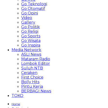
Go Teknologi
Go Otomatif
Go Opini
Video
Gallery
Go Politik
Go Religi
Go Sports
Go Wisata
Go Inspira
Media Network
ASLI News
Mataram Radio
Lombok Editor
Suluh NTB
Ceraken
First Choice
Bolly Hits
Pintu Kerja
BERBAGI News
TOKO
Home