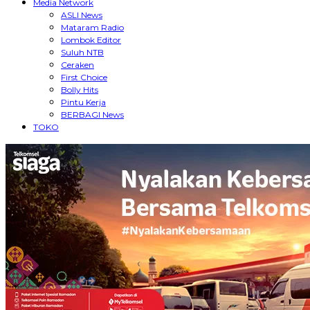
Media Network
ASLI News
Mataram Radio
Lombok Editor
Suluh NTB
Ceraken
First Choice
Bolly Hits
Pintu Kerja
BERBAGI News
TOKO