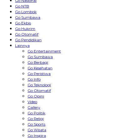
Go Nasional
Go NTB
Go Lombok
Go Sumbawa
Go Ekbis
Go Hukrim
Go Otomatif
Go Pendidikan
Lainnya
Go Entertainment
Go Sumbawa
Go Berbagi
Go Kesehatan
Go Peristiwa
Go Info
Go Teknologi
Go Otomatif
Go Opini
Video
Gallery
Go Politik
Go Religi
Go Sports
Go Wisata
Go Inspira