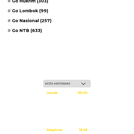
Go Hukrim
(303)
Go Lombok
(99)
Go Nasional
(257)
Go NTB
(633)
Jum'at, 22 Safar 1448 H / 07 Agustus 2026
Imsak
05:00
Subuh
05:10
Dzuhur
12:25
Ashar
15:45
Maghrib
18:18