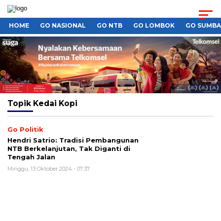
HOME
GO NASIONAL
GO NTB
GO LOMBOK
GO SUMB
Topik
Kedai Kopi
Go Politik
Hendri Satrio: Tradisi Pembangunan
NTB Berkelanjutan, Tak Diganti di
Tengah Jalan
Minggu, 13 Oktober 2024 - 07:37