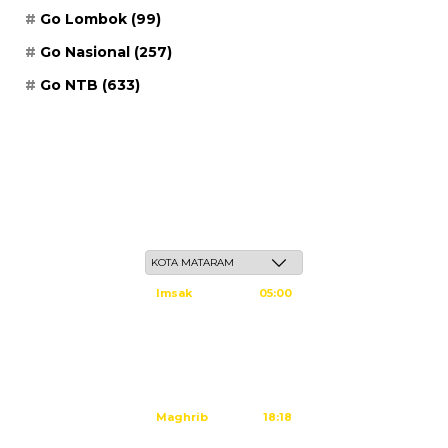
Go Lombok
(99)
Go Nasional
(257)
Go NTB
(633)
Sabtu, 23 Safar 1448 H / 08 Agustus 2026
Imsak
05:00
Subuh
05:10
Dzuhur
12:25
Ashar
15:45
Maghrib
18:18