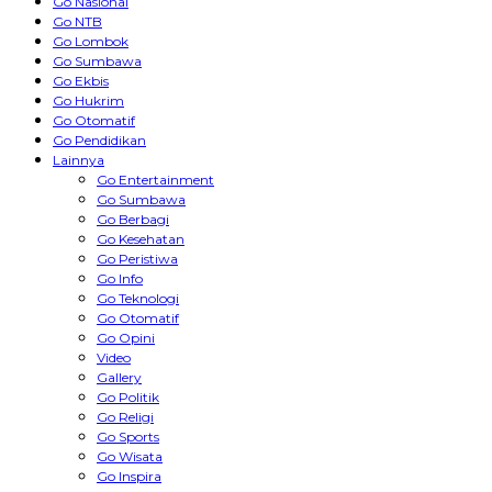
Go Nasional
Go NTB
Go Lombok
Go Sumbawa
Go Ekbis
Go Hukrim
Go Otomatif
Go Pendidikan
Lainnya
Go Entertainment
Go Sumbawa
Go Berbagi
Go Kesehatan
Go Peristiwa
Go Info
Go Teknologi
Go Otomatif
Go Opini
Video
Gallery
Go Politik
Go Religi
Go Sports
Go Wisata
Go Inspira