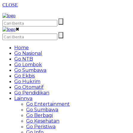
CLOSE
✖
Home
Go Nasional
Go NTB
Go Lombok
Go Sumbawa
Go Ekbis
Go Hukrim
Go Otomatif
Go Pendidikan
Lainnya
Go Entertainment
Go Sumbawa
Go Berbagi
Go Kesehatan
Go Peristiwa
Go Info