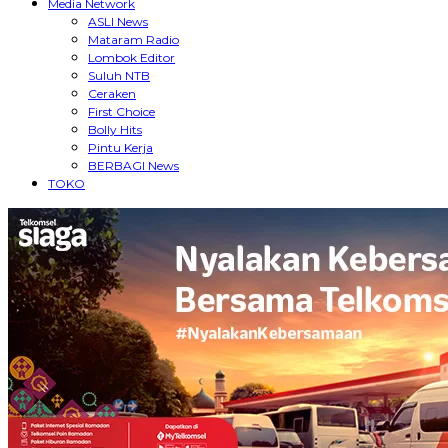
Media Network
ASLI News
Mataram Radio
Lombok Editor
Suluh NTB
Ceraken
First Choice
Bolly Hits
Pintu Kerja
BERBAGI News
TOKO