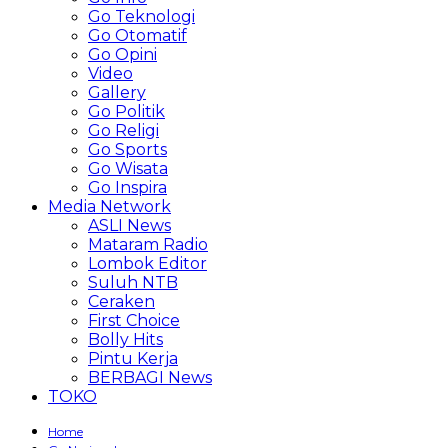
Go Teknologi
Go Otomatif
Go Opini
Video
Gallery
Go Politik
Go Religi
Go Sports
Go Wisata
Go Inspira
Media Network
ASLI News
Mataram Radio
Lombok Editor
Suluh NTB
Ceraken
First Choice
Bolly Hits
Pintu Kerja
BERBAGI News
TOKO
Home