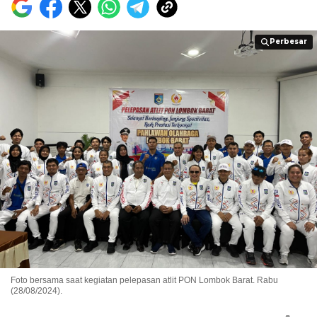
Perbesar
Perbesar
Foto bersama saat kegiatan pelepasan atlit PON Lombok Barat. Rabu
(28/08/2024).