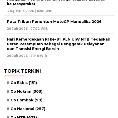
ke Masyarakat
3 Agustus 2026 | 16:18 WIB
Peta Tribun Penonton MotoGP Mandalika 2026
29 Juli 2026 | 07:22 WIB
Hari Kemerdekaan RI ke-81, PLN UIW NTB Tegaskan
Peran Perempuan sebagai Penggerak Pelayanan
dan Transisi Energi Bersih
26 Juli 2026 | 21:46 WIB
TOPIK TERKINI
Go Ekbis
(151)
Go Hukrim
(303)
Go Lombok
(99)
Go Nasional
(257)
Go NTB
(633)