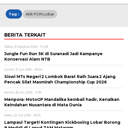
Tag :
Atlit PON Lobar
BERITA TERKAIT
Sabtu, 8 Agustus 2026 - 14:48
Jungle Fun Run 5K di Suranadi Jadi Kampanye
Konservasi Alam NTB
Jumat, 31 Juli 2026 - 06:54
Siswi MTs Negeri 2 Lombok Barat Raih Juara 2 Ajang
Pencak Silat Masmirah Championship Cup 2026
Kamis, 30 Juli 2026 - 11:36
Menpora: MotoGP Mandalika kembali hadir, Kenalkan
Keindahan Nusantara di Mata Dunia
Rabu, 22 Juli 2026 - 06:31
Lampaui Target! Kontingen Kickboxing Lobar Borong
9 Medali di Lanud ZAM Mataram