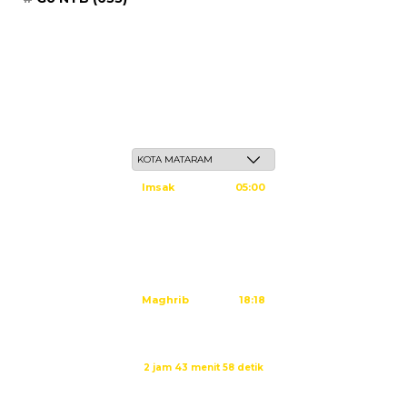
Sabtu, 23 Safar 1448 H / 08 Agustus 2026
Imsak
05:00
Subuh
05:10
Dzuhur
12:25
Ashar
15:45
Maghrib
18:18
Isya
19:29
Sholat Dzuhur dalam:
2 jam 43 menit 58 detik
Sumber: Kemenag