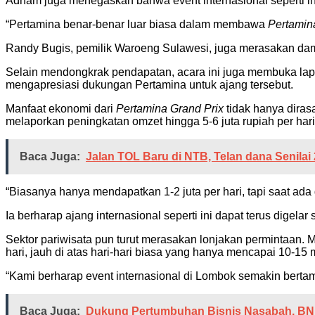
Adham juga menegaskan bahwa event internasional seperti i
“Pertamina benar-benar luar biasa dalam membawa
Pertamina
Randy Bugis, pemilik Waroeng Sulawesi, juga merasakan damp
Selain mendongkrak pendapatan, acara ini juga membuka lap
mengapresiasi dukungan Pertamina untuk ajang tersebut.
Manfaat ekonomi dari
Pertamina Grand Prix
tidak hanya dirasa
melaporkan peningkatan omzet hingga 5-6 juta rupiah per har
Baca Juga:
Jalan TOL Baru di NTB, Telan dana Senilai 2
“Biasanya hanya mendapatkan 1-2 juta per hari, tapi saat ada g
Ia berharap ajang internasional seperti ini dapat terus digelar 
Sektor pariwisata pun turut merasakan lonjakan permintaan.
hari, jauh di atas hari-hari biasa yang hanya mencapai 10-15 
“Kami berharap event internasional di Lombok semakin berta
Baca Juga:
Dukung Pertumbuhan Bisnis Nasabah, BNIdi