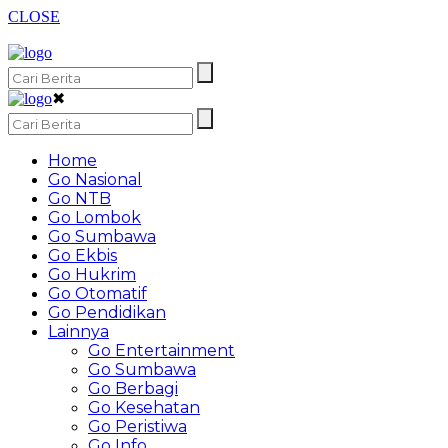
CLOSE
✖
Home
Go Nasional
Go NTB
Go Lombok
Go Sumbawa
Go Ekbis
Go Hukrim
Go Otomatif
Go Pendidikan
Lainnya
Go Entertainment
Go Sumbawa
Go Berbagi
Go Kesehatan
Go Peristiwa
Go Info