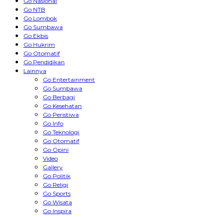
Go Nasional
Go NTB
Go Lombok
Go Sumbawa
Go Ekbis
Go Hukrim
Go Otomatif
Go Pendidikan
Lainnya
Go Entertainment
Go Sumbawa
Go Berbagi
Go Kesehatan
Go Peristiwa
Go Info
Go Teknologi
Go Otomatif
Go Opini
Video
Gallery
Go Politik
Go Religi
Go Sports
Go Wisata
Go Inspira