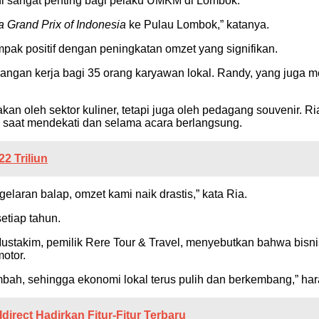
ni sangat penting bagi pelaku UMKM di Lombok.
 Grand Prix of Indonesia
ke Pulau Lombok,” katanya.
ak positif dengan peningkatan omzet yang signifikan.
angan kerja bagi 35 orang karyawan lokal. Randy, yang juga 
kan oleh sektor kuliner, tetapi juga oleh pedagang souvenir. R
i saat mendekati dan selama acara berlangsung.
2 Triliun
elaran balap, omzet kami naik drastis,” kata Ria.
setiap tahun.
 Mustakim, pemilik Rere Tour & Travel, menyebutkan bahwa bis
motor.
mbah, sehingga ekonomi lokal terus pulih dan berkembang,” ha
rect Hadirkan Fitur-Fitur Terbaru