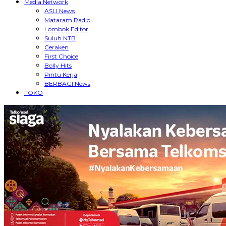
Media Network
ASLI News
Mataram Radio
Lombok Editor
Suluh NTB
Ceraken
First Choice
Bolly Hits
Pintu Kerja
BERBAGI News
TOKO