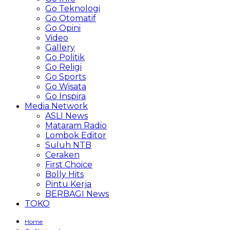
Go Teknologi
Go Otomatif
Go Opini
Video
Gallery
Go Politik
Go Religi
Go Sports
Go Wisata
Go Inspira
Media Network
ASLI News
Mataram Radio
Lombok Editor
Suluh NTB
Ceraken
First Choice
Bolly Hits
Pintu Kerja
BERBAGI News
TOKO
Home