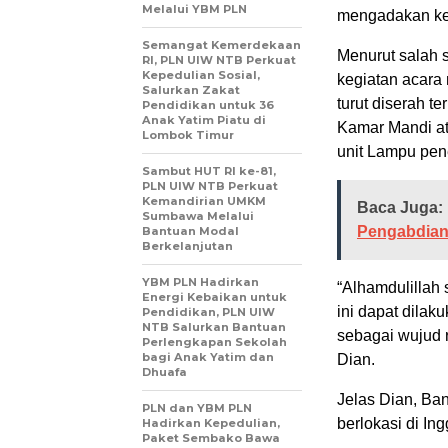
Melalui YBM PLN
mengadakan keg
Semangat Kemerdekaan
Menurut salah 
RI, PLN UIW NTB Perkuat
Kepedulian Sosial,
kegiatan acara
Salurkan Zakat
turut diserah t
Pendidikan untuk 36
Anak Yatim Piatu di
Kamar Mandi at
Lombok Timur
unit Lampu pen
Sambut HUT RI ke-81,
PLN UIW NTB Perkuat
Kemandirian UMKM
Baca Juga:
Sumbawa Melalui
Pengabdia
Bantuan Modal
Berkelanjutan
YBM PLN Hadirkan
“Alhamdulillah 
Energi Kebaikan untuk
ini dapat dila
Pendidikan, PLN UIW
NTB Salurkan Bantuan
sebagai wujud 
Perlengkapan Sekolah
bagi Anak Yatim dan
Dian.
Dhuafa
Jelas Dian, Ban
PLN dan YBM PLN
berlokasi di Ing
Hadirkan Kepedulian,
Paket Sembako Bawa