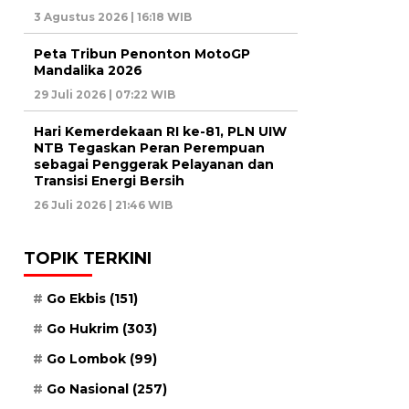
3 Agustus 2026 | 16:18 WIB
Peta Tribun Penonton MotoGP
Mandalika 2026
29 Juli 2026 | 07:22 WIB
Hari Kemerdekaan RI ke-81, PLN UIW
NTB Tegaskan Peran Perempuan
sebagai Penggerak Pelayanan dan
Transisi Energi Bersih
26 Juli 2026 | 21:46 WIB
TOPIK TERKINI
Go Ekbis
(151)
Go Hukrim
(303)
Go Lombok
(99)
Go Nasional
(257)