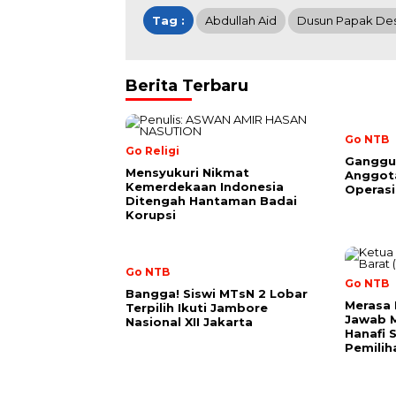
Tag :
Abdullah Aid
Dusun Papak De
Berita Terbaru
Go NTB
Go Religi
Ganggu
Mensyukuri Nikmat
Anggota
Kemerdekaan Indonesia
Operas
Ditengah Hantaman Badai
Korupsi
Go NTB
Go NTB
Bangga! Siswi MTsN 2 Lobar
Merasa
Terpilih Ikuti Jambore
Jawab M
Nasional XII Jakarta
Hanafi S
Pemilih