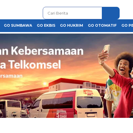
GO SUMBAWA
GO EKBIS
GO HUKRIM
GO OTOMATIF
GO P