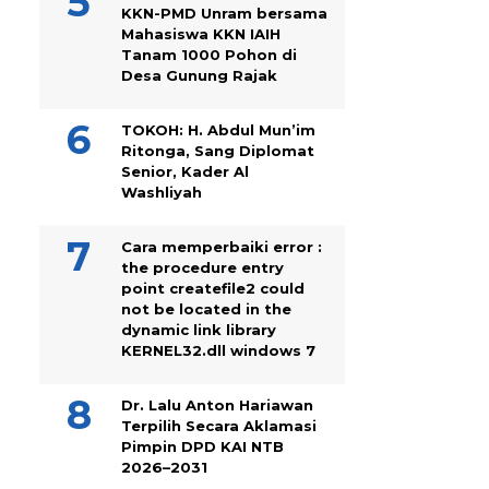
KKN-PMD Unram bersama
Mahasiswa KKN IAIH
Tanam 1000 Pohon di
Desa Gunung Rajak
TOKOH: H. Abdul Mun’im
Ritonga, Sang Diplomat
Senior, Kader Al
Washliyah
Cara memperbaiki error :
the procedure entry
point createfile2 could
not be located in the
dynamic link library
KERNEL32.dll windows 7
Dr. Lalu Anton Hariawan
Terpilih Secara Aklamasi
Pimpin DPD KAI NTB
2026–2031