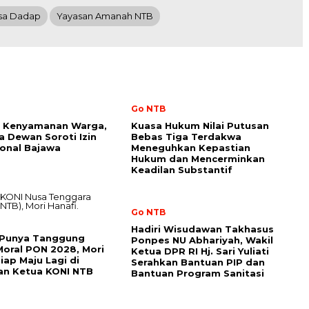
sa Dadap
Yayasan Amanah NTB
Go NTB
 Kenyamanan Warga,
Kuasa Hukum Nilai Putusan
 Dewan Soroti Izin
Bebas Tiga Terdakwa
ional Bajawa
Meneguhkan Kepastian
Hukum dan Mencerminkan
Keadilan Substantif
Go NTB
Hadiri Wisudawan Takhasus
 Punya Tanggung
Ponpes NU Abhariyah, Wakil
oral PON 2028, Mori
Ketua DPR RI Hj. Sari Yuliati
iap Maju Lagi di
Serahkan Bantuan PIP dan
an Ketua KONI NTB
Bantuan Program Sanitasi