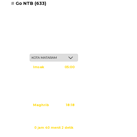
Go NTB
(633)
Sabtu, 23 Safar 1448 H / 08 Agustus 2026
Imsak
05:00
Subuh
05:10
Dzuhur
12:25
Ashar
15:45
Maghrib
18:18
Isya
19:29
Sholat Maghrib dalam:
0 jam 40 menit 1 detik
Sumber: Kemenag