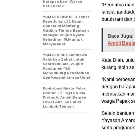
Harapan bagi Warga
“Penerima manfa
Batu Belek
lansia, janda/
YBM PLN UIW NTB Tebar
buruh tani dan 
Kepedulian, 52 Kaum
Dhuafa di Montong
Gading Terima Bantuan
sebagai Wujud Nyata
Baca Juga:
Kehadiran PLN untuk
Ambil Bagia
Masyarakat
YBM PLN UP3 Sumbawa
Salurkan Zakat untuk
Kata Dian, unt
Santri Dhuafa, Wujud
kurang lebih se
Komitmen PLN
Mendukung Pendidikan
dan Kesejahteraan Umat
“Kami berpesan,
dengan harapan
Kontribusi Nyata Putra
Daerah : PT Agro Nusa
merasakan manf
Protindo Ambil Bagian
warga Papak s
Lewat Aksi Sosial di
Lombok Tengah
Selain bantuan 
Yayasan Amana
serta program k