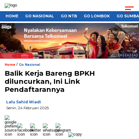
HOME
GO NASIONAL
GO NTB
GO LOMBOK
GO SUMB
/
Home
Go Nasional
Balik Kerja Bareng BPKH
diluncurkan, Ini Link
Pendaftarannya
Lalu Sahid Wiadi
Senin, 24 Februari 2025