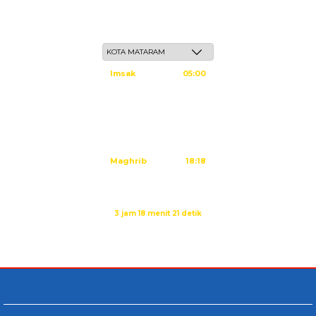
Ahad, 24 Safar 1448 H / 09 Agustus 2026
Imsak
05:00
Subuh
05:10
Dzuhur
12:25
Ashar
15:45
Maghrib
18:18
Isya
19:29
Sholat Dzuhur dalam:
3 jam 18 menit 21 detik
Sumber: Kemenag