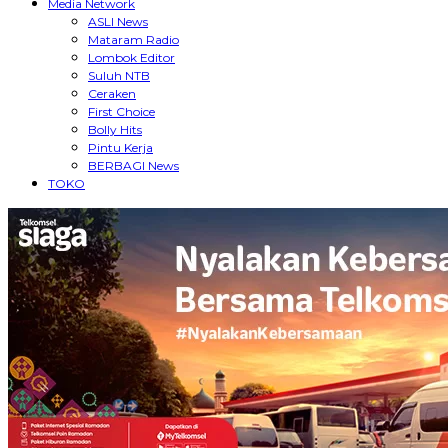
Media Network
ASLI News
Mataram Radio
Lombok Editor
Suluh NTB
Ceraken
First Choice
Bolly Hits
Pintu Kerja
BERBAGI News
TOKO