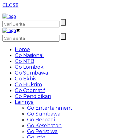
CLOSE
✖
Home
Go Nasional
Go NTB
Go Lombok
Go Sumbawa
Go Ekbis
Go Hukrim
Go Otomatif
Go Pendidikan
Lainnya
Go Entertainment
Go Sumbawa
Go Berbagi
Go Kesehatan
Go Peristiwa
Go Info