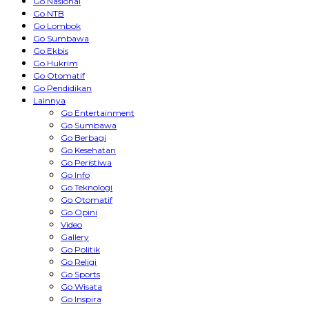
Go Nasional
Go NTB
Go Lombok
Go Sumbawa
Go Ekbis
Go Hukrim
Go Otomatif
Go Pendidikan
Lainnya
Go Entertainment
Go Sumbawa
Go Berbagi
Go Kesehatan
Go Peristiwa
Go Info
Go Teknologi
Go Otomatif
Go Opini
Video
Gallery
Go Politik
Go Religi
Go Sports
Go Wisata
Go Inspira