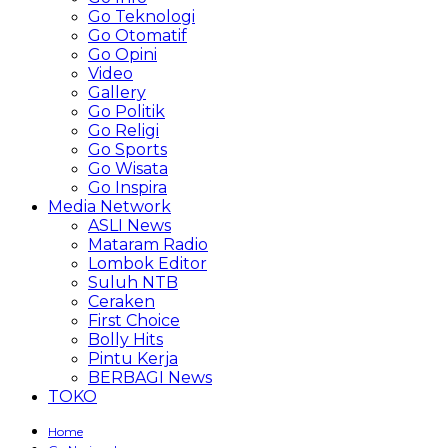
Go Teknologi
Go Otomatif
Go Opini
Video
Gallery
Go Politik
Go Religi
Go Sports
Go Wisata
Go Inspira
Media Network
ASLI News
Mataram Radio
Lombok Editor
Suluh NTB
Ceraken
First Choice
Bolly Hits
Pintu Kerja
BERBAGI News
TOKO
Home