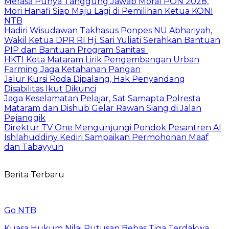
Merasa Punya Tanggung Jawab Moral PON 2028,
Mori Hanafi Siap Maju Lagi di Pemilihan Ketua KONI
NTB
Hadiri Wisudawan Takhasus Ponpes NU Abhariyah,
Wakil Ketua DPR RI Hj. Sari Yuliati Serahkan Bantuan
PIP dan Bantuan Program Sanitasi
HKTI Kota Mataram Lirik Pengembangan Urban
Farming Jaga Ketahanan Pangan
Jalur Kursi Roda Dipalang, Hak Penyandang
Disabilitas Ikut Dikunci
Jaga Keselamatan Pelajar, Sat Samapta Polresta
Mataram dan Dishub Gelar Rawan Siang di Jalan
Pejanggik
Direktur TV One Mengunjungi Pondok Pesantren Al
Ishlahuddiny Kediri Sampaikan Permohonan Maaf
dan Tabayyun
Berita Terbaru
Go NTB
Kuasa Hukum Nilai Putusan Bebas Tiga Terdakwa