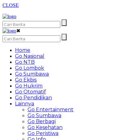
CLOSE
✖
Home
Go Nasional
Go NTB
Go Lombok
Go Sumbawa
Go Ekbis
Go Hukrim
Go Otomatif
Go Pendidikan
Lainnya
Go Entertainment
Go Sumbawa
Go Berbagi
Go Kesehatan
Go Peristiwa
Go Info