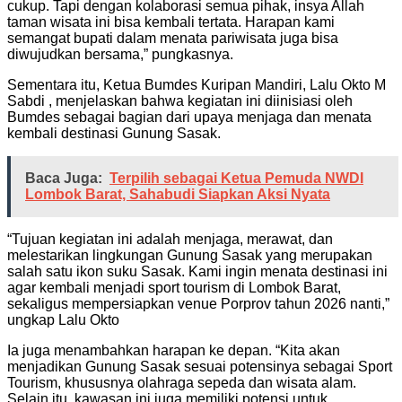
cukup. Tapi dengan kolaborasi semua pihak, insya Allah
taman wisata ini bisa kembali tertata. Harapan kami
semangat bupati dalam menata pariwisata juga bisa
diwujudkan bersama,” pungkasnya.
Sementara itu, Ketua Bumdes Kuripan Mandiri, Lalu Okto M
Sabdi , menjelaskan bahwa kegiatan ini diinisiasi oleh
Bumdes sebagai bagian dari upaya menjaga dan menata
kembali destinasi Gunung Sasak.
Baca Juga:
Terpilih sebagai Ketua Pemuda NWDI
Lombok Barat, Sahabudi Siapkan Aksi Nyata
“Tujuan kegiatan ini adalah menjaga, merawat, dan
melestarikan lingkungan Gunung Sasak yang merupakan
salah satu ikon suku Sasak. Kami ingin menata destinasi ini
agar kembali menjadi sport tourism di Lombok Barat,
sekaligus mempersiapkan venue Porprov tahun 2026 nanti,”
ungkap Lalu Okto
Ia juga menambahkan harapan ke depan. “Kita akan
menjadikan Gunung Sasak sesuai potensinya sebagai Sport
Tourism, khususnya olahraga sepeda dan wisata alam.
Selain itu, kawasan ini juga memiliki potensi untuk