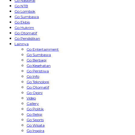
Go Nasional
Go NTB
Go Lombok
Go Sumbawa
Go Ekbis
Go Hukrim
Go Otomatif
Go Pendidikan
Lainnya
Go Entertainment
Go Sumbawa
Go Berbagi
Go Kesehatan
Go Peristiwa
Go Info
Go Teknologi
Go Otomatif
Go Opini
Video
Gallery
Go Politik
Go Religi
Go Sports
Go Wisata
Go Inspira