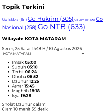
Topik Terkini
Go Hukrim
(305)
Go
Go Ekbis
(151)
Go Lombok
(99)
Go NTB
(633)
Nasional
(258)
Wilayah: KOTA MATARAM
Senin, 25 Safar 1448 H / 10 Agustus 2026
Imsak
05:00
Subuh
05:10
Terbit
06:24
Dhuha
06:52
Dzuhur
12:25
Ashar
15:45
Maghrib
18:18
Isya
19:29
Sholat Dzuhur dalam:
6 jam 10 menit 38 detik