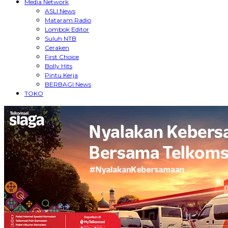
Media Network
ASLI News
Mataram Radio
Lombok Editor
Suluh NTB
Ceraken
First Choice
Bolly Hits
Pintu Kerja
BERBAGI News
TOKO