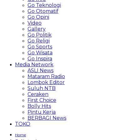
Go Teknologi
Go Otomatif
Go Opini
Video
Gallery
Go Politik
Go Religi
Go Sports
Go Wisata
Go Inspira
Media Network
ASLI News
Mataram Radio
Lombok Editor
Suluh NTB
Ceraken
First Choice
Bolly Hits
Pintu Kerja
BERBAGI News
TOKO
Home