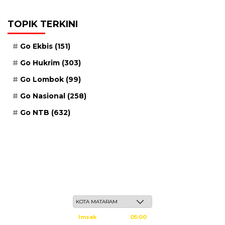
TOPIK TERKINI
Go Ekbis
(151)
Go Hukrim
(303)
Go Lombok
(99)
Go Nasional
(258)
Go NTB
(632)
Ahad, 24 Safar 1448 H / 09 Agustus 2026
Imsak
05:00