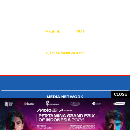
Subuh
05:10
Dzuhur
12:25
Ashar
15:45
Maghrib
18:18
Isya
19:29
Imsak dalam:
5 jam 46 menit 19 detik
Sumber: Kemenag
CLOSE
MEDIA NETWORK
Tangan Berbagi
BERBAGI News
Whatsapp.com
Tiktok.com
Twitter.com
Youtube.com
HOME
REDAKSI
PEDOMAN MEDIA SIBER