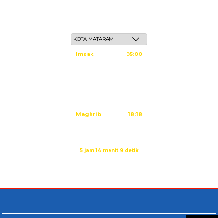
Senin, 25 Safar 1448 H / 10 Agustus 2026
Imsak
05:00
Subuh
05:10
Dzuhur
12:25
Ashar
15:45
Maghrib
18:18
Isya
19:29
Sholat Dzuhur dalam:
5 jam 14 menit 8 detik
Sumber: Kemenag