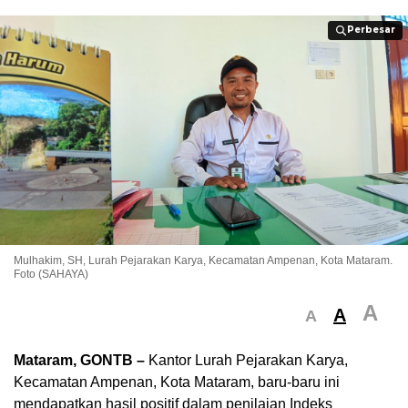
Perbesar
Perbesar
Mulhakim, SH, Lurah Pejarakan Karya, Kecamatan Ampenan, Kota Mataram.
Foto (SAHAYA)
A
A
A
Mataram, GONTB –
Kantor Lurah Pejarakan Karya,
Kecamatan Ampenan, Kota Mataram, baru-baru ini
mendapatkan hasil positif dalam penilaian Indeks