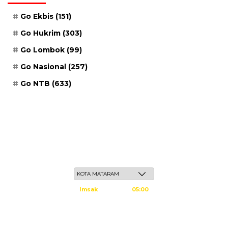
Go Ekbis
(151)
Go Hukrim
(303)
Go Lombok
(99)
Go Nasional
(257)
Go NTB
(633)
Jum'at, 22 Safar 1448 H / 07 Agustus 2026
Imsak
05:00
Subuh
05:10
Dzuhur
12:25