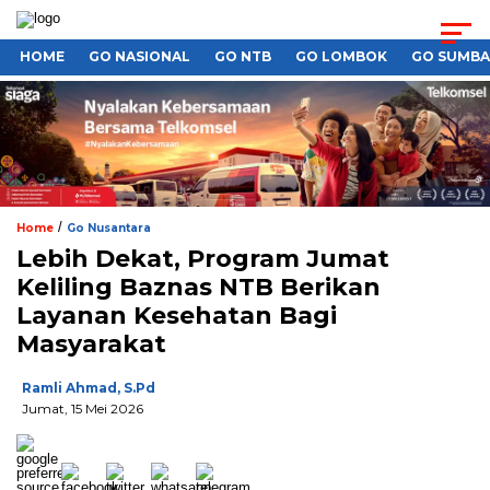
HOME
GO NASIONAL
GO NTB
GO LOMBOK
GO SUMB
/
Home
Go Nusantara
Lebih Dekat, Program Jumat
Keliling Baznas NTB Berikan
Layanan Kesehatan Bagi
Masyarakat
Ramli Ahmad, S.Pd
Jumat, 15 Mei 2026