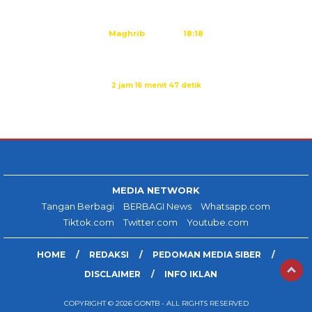
Ashar
15:45
Maghrib
18:18
Isya
19:29
Sholat Dzuhur dalam:
2 jam 16 menit 47 detik
Sumber: Kemenag
MEDIA NETWORK
Tangan Berbagi
BERBAGI News
Whatsapp.com
Tiktok.com
Twitter.com
Youtube.com
HOME
REDAKSI
PEDOMAN MEDIA SIBER
DISCLAIMER
INFO IKLAN
COPYRIGHT © 2026 GONTB - ALL RIGHTS RESERVED