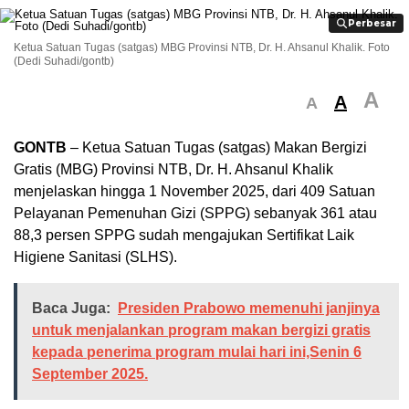
Perbesar
Perbesar
Ketua Satuan Tugas (satgas) MBG Provinsi NTB, Dr. H. Ahsanul Khalik. Foto
(Dedi Suhadi/gontb)
A
A
A
GONTB
– Ketua Satuan Tugas (satgas) Makan Bergizi
Gratis (MBG) Provinsi NTB, Dr. H. Ahsanul Khalik
menjelaskan hingga 1 November 2025, dari 409 Satuan
Pelayanan Pemenuhan Gizi (SPPG) sebanyak 361 atau
88,3 persen SPPG sudah mengajukan Sertifikat Laik
Higiene Sanitasi (SLHS).
Baca Juga:
Presiden Prabowo memenuhi janjinya
untuk menjalankan program makan bergizi gratis
kepada penerima program mulai hari ini,Senin 6
September 2025.