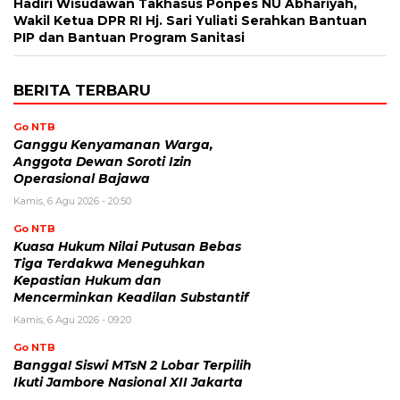
Hadiri Wisudawan Takhasus Ponpes NU Abhariyah,
Wakil Ketua DPR RI Hj. Sari Yuliati Serahkan Bantuan
PIP dan Bantuan Program Sanitasi
BERITA TERBARU
Go NTB
Ganggu Kenyamanan Warga,
Anggota Dewan Soroti Izin
Operasional Bajawa
Kamis, 6 Agu 2026 - 20:50
Go NTB
Kuasa Hukum Nilai Putusan Bebas
Tiga Terdakwa Meneguhkan
Kepastian Hukum dan
Mencerminkan Keadilan Substantif
Kamis, 6 Agu 2026 - 09:20
Go NTB
Bangga! Siswi MTsN 2 Lobar Terpilih
Ikuti Jambore Nasional XII Jakarta