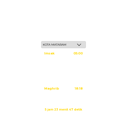
Jum'at, 22 Safar 1448 H / 07 Agustus 2026
Imsak
05:00
Subuh
05:10
Dzuhur
12:25
Ashar
15:45
Maghrib
18:18
Isya
19:29
Imsak dalam:
5 jam 23 menit 47 detik
Sumber: Kemenag