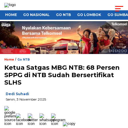
HOME
GO NASIONAL
GO NTB
GO LOMBOK
GO SUMB
/
Home
Go NTB
Ketua Satgas MBG NTB: 68 Persen
SPPG di NTB Sudah Bersertifikat
SLHS
Dedi Suhadi
Senin, 3 November 2025