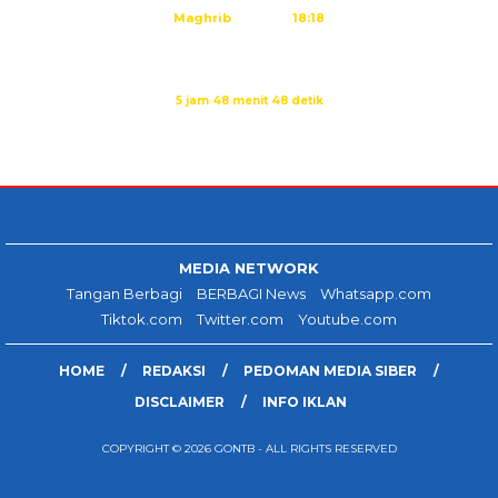
Maghrib
18:18
Isya
19:29
Sholat Dzuhur dalam:
5 jam 48 menit 47 detik
Sumber: Kemenag
MEDIA NETWORK
Tangan Berbagi
BERBAGI News
Whatsapp.com
Tiktok.com
Twitter.com
Youtube.com
HOME
REDAKSI
PEDOMAN MEDIA SIBER
DISCLAIMER
INFO IKLAN
COPYRIGHT © 2026 GONTB - ALL RIGHTS RESERVED