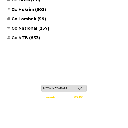
Go Ekbis
(151)
Go Hukrim
(303)
Go Lombok
(99)
Go Nasional
(257)
Go NTB
(633)
Jum'at, 22 Safar 1448 H / 07 Agustus 2026
Imsak
05:00
Subuh
05:10
Dzuhur
12:25
Ashar
15:45