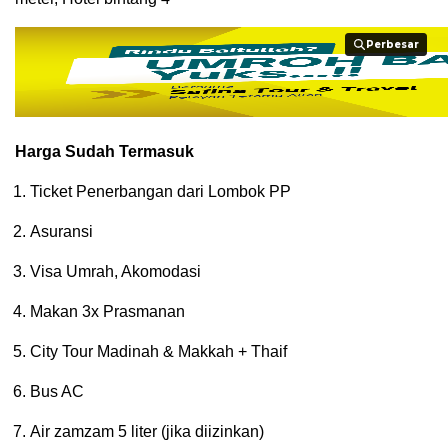
Perbesar
Perbesar
Harga Sudah Termasuk
Ticket Penerbangan dari Lombok PP
Asuransi
Visa Umrah, Akomodasi
Makan 3x Prasmanan
City Tour Madinah & Makkah + Thaif
Bus AC
Air zamzam 5 liter (jika diizinkan)