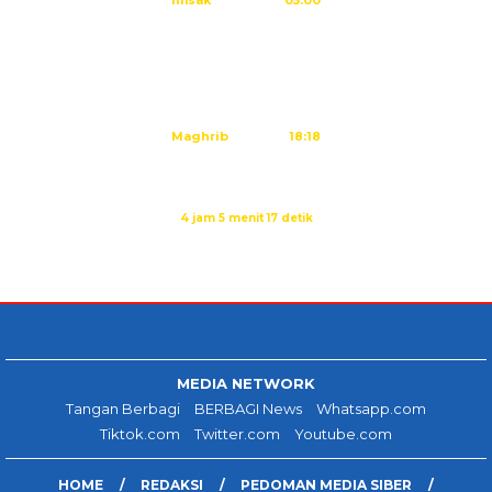
Imsak
05:00
Subuh
05:10
Dzuhur
12:25
Ashar
15:45
Maghrib
18:18
Isya
19:29
Imsak dalam:
4 jam 5 menit 17 detik
Sumber: Kemenag
MEDIA NETWORK
Tangan Berbagi
BERBAGI News
Whatsapp.com
Tiktok.com
Twitter.com
Youtube.com
HOME
REDAKSI
PEDOMAN MEDIA SIBER