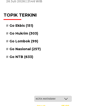
26 Juli 2026 | 21:46 WIB
TOPIK TERKINI
Go Ekbis
(151)
Go Hukrim
(303)
Go Lombok
(99)
Go Nasional
(257)
Go NTB
(633)
Jum'at, 22 Safar 1448 H / 07 Agustus 2026