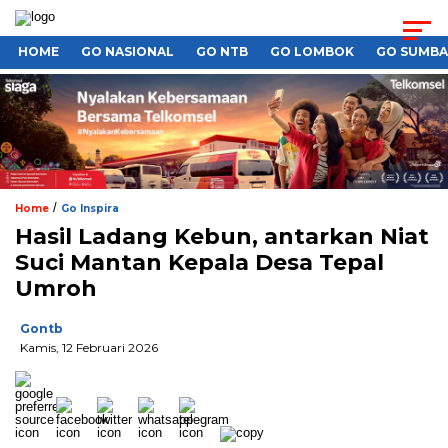
HOME
GO NASIONAL
GO NTB
GO LOMBOK
GO SUMB
/
Home
Go Inspira
Hasil Ladang Kebun, antarkan Niat
Suci Mantan Kepala Desa Tepal
Umroh
Gontb
Kamis, 12 Februari 2026