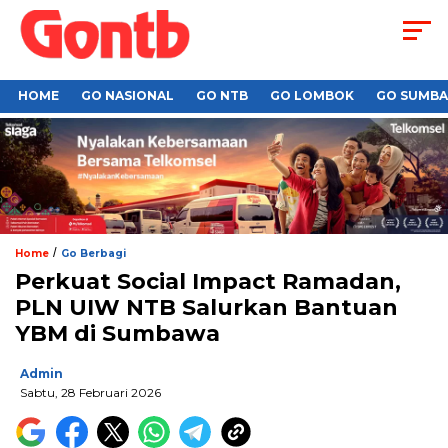
HOME
GO NASIONAL
GO NTB
GO LOMBOK
GO SUMB
/
Home
Go Berbagi
Perkuat Social Impact Ramadan,
PLN UIW NTB Salurkan Bantuan
YBM di Sumbawa
Admin
Sabtu, 28 Februari 2026