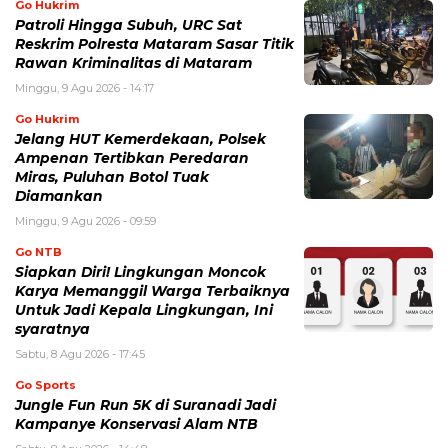
Go Hukrim
Patroli Hingga Subuh, URC Sat
Reskrim Polresta Mataram Sasar Titik
Rawan Kriminalitas di Mataram
Minggu, 9 Agu 2026 - 14:17
Go Hukrim
Jelang HUT Kemerdekaan, Polsek
Ampenan Tertibkan Peredaran
Miras, Puluhan Botol Tuak
Diamankan
Minggu, 9 Agu 2026 - 09:59
Go NTB
Siapkan Diri! Lingkungan Moncok
Karya Memanggil Warga Terbaiknya
Untuk Jadi Kepala Lingkungan, Ini
syaratnya
Sabtu, 8 Agu 2026 - 17:45
Go Sports
Jungle Fun Run 5K di Suranadi Jadi
Kampanye Konservasi Alam NTB