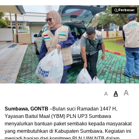
Perbesar
Perbesar
A
A
A
Sumbawa, GONTB
–Bulan suci Ramadan 1447 H,
Yayasan Baitul Maal (YBM) PLN UP3 Sumbawa
menyalurkan bantuan paket sembako kepada masyarakat
yang membutuhkan di Kabupaten Sumbawa. Kegiatan ini
menjadi bagian dari komitmen PLN UIW NTB dalam