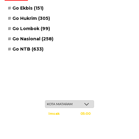
Go Ekbis
(151)
Go Hukrim
(305)
Go Lombok
(99)
Go Nasional
(258)
Go NTB
(633)
Senin, 25 Safar 1448 H / 10 Agustus 2026
Imsak
05:00
Subuh
05:10
Dzuhur
12:25