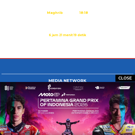
Ashar
15:45
Maghrib
18:18
Isya
19:29
Sholat Dzuhur dalam:
6 jam 21 menit 18 detik
Sumber: Kemenag
CLOSE
MEDIA NETWORK
Tangan Berbagi
BERBAGI News
Whatsapp.com
Tiktok.com
Twitter.com
Youtube.com
HOME
REDAKSI
PEDOMAN MEDIA SIBER
DISCLAIMER
INFO IKLAN
COPYRIGHT © 2026 GONTB - ALL RIGHTS RESERVED