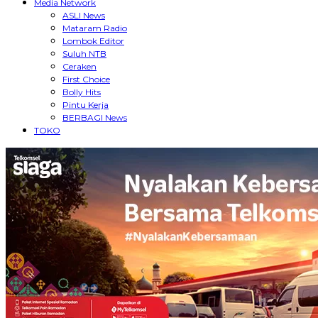
Media Network
ASLI News
Mataram Radio
Lombok Editor
Suluh NTB
Ceraken
First Choice
Bolly Hits
Pintu Kerja
BERBAGI News
TOKO