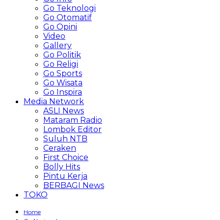
Go Teknologi
Go Otomatif
Go Opini
Video
Gallery
Go Politik
Go Religi
Go Sports
Go Wisata
Go Inspira
Media Network
ASLI News
Mataram Radio
Lombok Editor
Suluh NTB
Ceraken
First Choice
Bolly Hits
Pintu Kerja
BERBAGI News
TOKO
Home