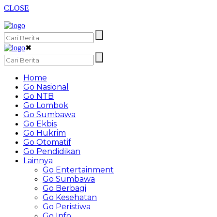
CLOSE
✖
Home
Go Nasional
Go NTB
Go Lombok
Go Sumbawa
Go Ekbis
Go Hukrim
Go Otomatif
Go Pendidikan
Lainnya
Go Entertainment
Go Sumbawa
Go Berbagi
Go Kesehatan
Go Peristiwa
Go Info