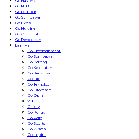
Go Nasional
Go NTB
Go Lombok
Go Sumbawa
Go Ekbis
Go Hukrim
Go Otomatif
Go Pendidikan
Lainnya
Go Entertainment
Go Sumbawa
Go Berbagi
Go Kesehatan
Go Peristiwa
Go Info
Go Teknologi
Go Otomatif
Go Opini
Video
Gallery
Go Politik
Go Religi
Go Sports
Go Wisata
Go Inspira