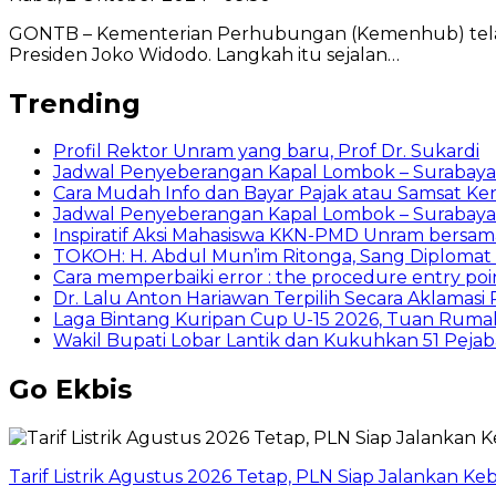
GONTB – Kementerian Perhubungan (Kemenhub) telah me
Presiden Joko Widodo. Langkah itu sejalan…
Trending
Profil Rektor Unram yang baru, Prof Dr. Sukardi
Jadwal Penyeberangan Kapal Lombok – Surabaya
Cara Mudah Info dan Bayar Pajak atau Samsat Ke
Jadwal Penyeberangan Kapal Lombok – Surabaya 1
Inspiratif Aksi Mahasiswa KKN-PMD Unram bersa
TOKOH: H. Abdul Mun’im Ritonga, Sang Diplomat S
Cara memperbaiki error : the procedure entry poin
Dr. Lalu Anton Hariawan Terpilih Secara Aklamas
Laga Bintang Kuripan Cup U-15 2026, Tuan Rumah 
Wakil Bupati Lobar Lantik dan Kukuhkan 51 Pejaba
Go Ekbis
Tarif Listrik Agustus 2026 Tetap, PLN Siap Jalankan K