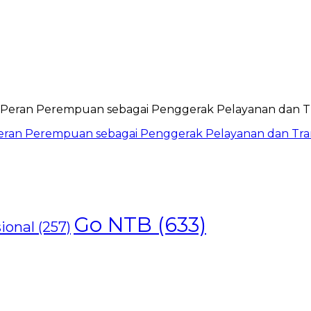
ran Perempuan sebagai Penggerak Pelayanan dan Trans
Go NTB
(633)
ional
(257)