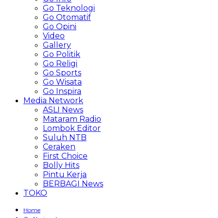
Go Teknologi
Go Otomatif
Go Opini
Video
Gallery
Go Politik
Go Religi
Go Sports
Go Wisata
Go Inspira
Media Network
ASLI News
Mataram Radio
Lombok Editor
Suluh NTB
Ceraken
First Choice
Bolly Hits
Pintu Kerja
BERBAGI News
TOKO
Home