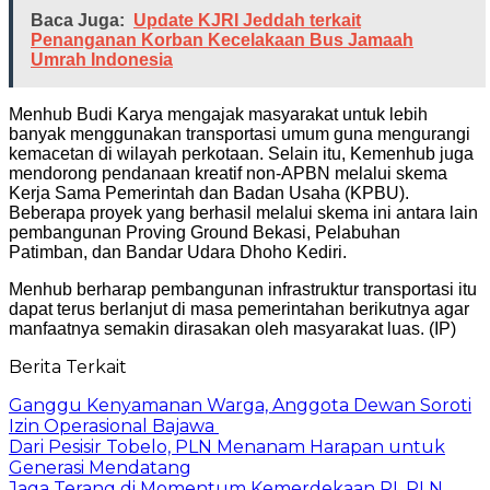
Baca Juga:
Update KJRI Jeddah terkait
Penanganan Korban Kecelakaan Bus Jamaah
Umrah Indonesia
Menhub Budi Karya mengajak masyarakat untuk lebih
banyak menggunakan transportasi umum guna mengurangi
kemacetan di wilayah perkotaan. Selain itu, Kemenhub juga
mendorong pendanaan kreatif non-APBN melalui skema
Kerja Sama Pemerintah dan Badan Usaha (KPBU).
Beberapa proyek yang berhasil melalui skema ini antara lain
pembangunan Proving Ground Bekasi, Pelabuhan
Patimban, dan Bandar Udara Dhoho Kediri.
Menhub berharap pembangunan infrastruktur transportasi itu
dapat terus berlanjut di masa pemerintahan berikutnya agar
manfaatnya semakin dirasakan oleh masyarakat luas. (IP)
Berita Terkait
Ganggu Kenyamanan Warga, Anggota Dewan Soroti
Izin Operasional Bajawa
Dari Pesisir Tobelo, PLN Menanam Harapan untuk
Generasi Mendatang
Jaga Terang di Momentum Kemerdekaan RI, PLN