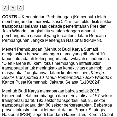
A
A
A
GONTB –
Kementerian Perhubungan (Kemenhub) telah
membangun dan merevitalisasi 521 infrastruktur fisik sektor
transportasi selama satu dekade pemerintahan Presiden
Joko Widodo. Langkah itu sejalan dengan amanat
pembangunan nasional yang tercantum dalam Rencana
Pembangunan Jangka Menengah Nasional (RPJMN).
Menteri Perhubungan (Menhub) Budi Karya Sumadi
menjelaskan bahwa tantangan utama yang dihadapi 10
tahun lalu adalah ketimpangan antar wilayah di Indonesia.
“Oleh karena itu, kami fokus membangun infrastruktur
transportasi untuk meningkatkan konektivitas dan mobilitas
masyarakat,” ungkapnya dalam konferensi pers
Kinerja
Sektor Transportasi 10 Tahun Pemerintahan Joko Widodo
di
Kantor Pusat Kemenhub, Jakarta, Selasa (1/10/2024).
Menhub Budi Karya memaparkan bahwa sejak 2015,
Kemenhub telah membangun dan merevitalisasi 157 sektor
transportasi darat, 193 sektor transportasi laut, 91 sektor
transportasi udara, dan 80 sektor perkeretaapian. Beberapa
proyek infrastruktur ini termasuk dalam Proyek Strategis
Nasional (PSN), seperti Bandara Nabire Baru, Kereta Cepat