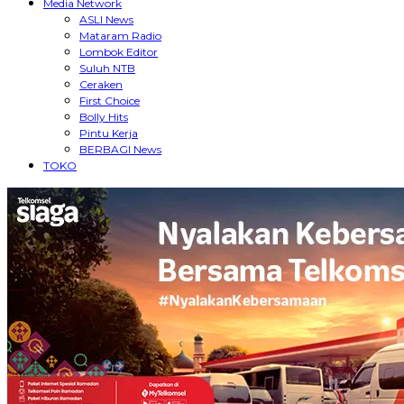
Media Network
ASLI News
Mataram Radio
Lombok Editor
Suluh NTB
Ceraken
First Choice
Bolly Hits
Pintu Kerja
BERBAGI News
TOKO