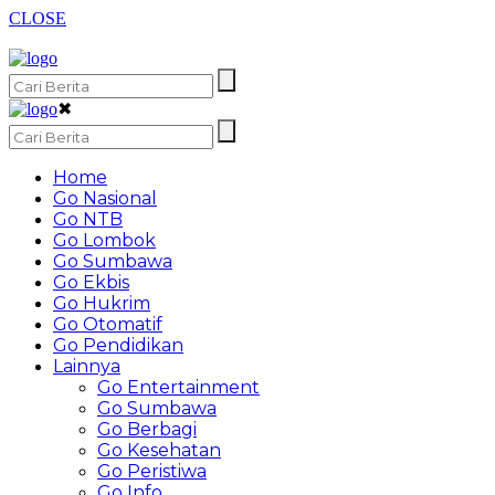
CLOSE
✖
Home
Go Nasional
Go NTB
Go Lombok
Go Sumbawa
Go Ekbis
Go Hukrim
Go Otomatif
Go Pendidikan
Lainnya
Go Entertainment
Go Sumbawa
Go Berbagi
Go Kesehatan
Go Peristiwa
Go Info