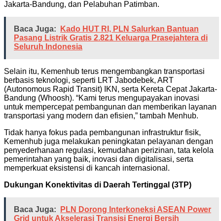
Jakarta-Bandung, dan Pelabuhan Patimban.
Baca Juga:
Kado HUT RI, PLN Salurkan Bantuan
Pasang Listrik Gratis 2.821 Keluarga Prasejahtera di
Seluruh Indonesia
Selain itu, Kemenhub terus mengembangkan transportasi
berbasis teknologi, seperti LRT Jabodebek, ART
(Autonomous Rapid Transit) IKN, serta Kereta Cepat Jakarta-
Bandung (Whoosh). “Kami terus mengupayakan inovasi
untuk mempercepat pembangunan dan memberikan layanan
transportasi yang modern dan efisien,” tambah Menhub.
Tidak hanya fokus pada pembangunan infrastruktur fisik,
Kemenhub juga melakukan peningkatan pelayanan dengan
penyederhanaan regulasi, kemudahan perizinan, tata kelola
pemerintahan yang baik, inovasi dan digitalisasi, serta
memperkuat eksistensi di kancah internasional.
Dukungan Konektivitas di Daerah Tertinggal (3TP)
Baca Juga:
PLN Dorong Interkoneksi ASEAN Power
Grid untuk Akselerasi Transisi Energi Bersih