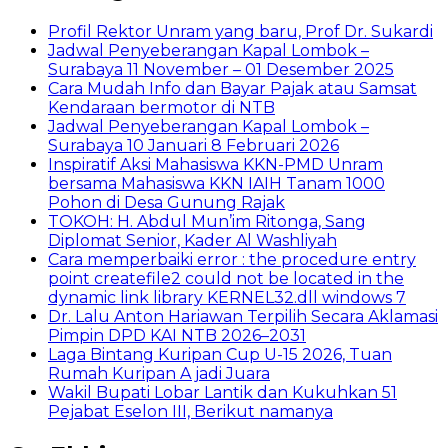
Profil Rektor Unram yang baru, Prof Dr. Sukardi
Jadwal Penyeberangan Kapal Lombok –
Surabaya 11 November – 01 Desember 2025
Cara Mudah Info dan Bayar Pajak atau Samsat
Kendaraan bermotor di NTB
Jadwal Penyeberangan Kapal Lombok –
Surabaya 10 Januari 8 Februari 2026
Inspiratif Aksi Mahasiswa KKN-PMD Unram
bersama Mahasiswa KKN IAIH Tanam 1000
Pohon di Desa Gunung Rajak
TOKOH: H. Abdul Mun’im Ritonga, Sang
Diplomat Senior, Kader Al Washliyah
Cara memperbaiki error : the procedure entry
point createfile2 could not be located in the
dynamic link library KERNEL32.dll windows 7
Dr. Lalu Anton Hariawan Terpilih Secara Aklamasi
Pimpin DPD KAI NTB 2026–2031
Laga Bintang Kuripan Cup U-15 2026, Tuan
Rumah Kuripan A jadi Juara
Wakil Bupati Lobar Lantik dan Kukuhkan 51
Pejabat Eselon III, Berikut namanya