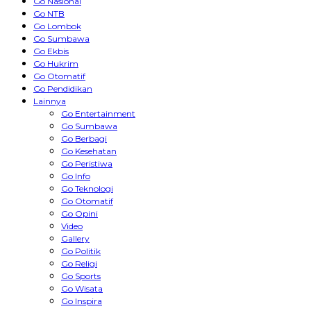
Go Nasional
Go NTB
Go Lombok
Go Sumbawa
Go Ekbis
Go Hukrim
Go Otomatif
Go Pendidikan
Lainnya
Go Entertainment
Go Sumbawa
Go Berbagi
Go Kesehatan
Go Peristiwa
Go Info
Go Teknologi
Go Otomatif
Go Opini
Video
Gallery
Go Politik
Go Religi
Go Sports
Go Wisata
Go Inspira