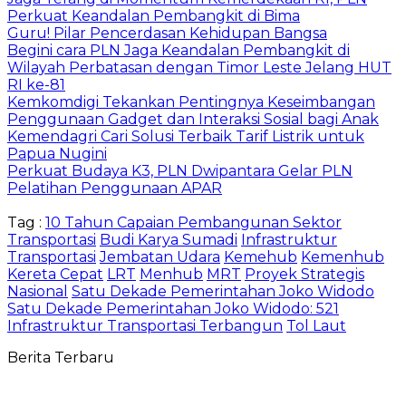
Perkuat Keandalan Pembangkit di Bima
Guru! Pilar Pencerdasan Kehidupan Bangsa
Begini cara PLN Jaga Keandalan Pembangkit di
Wilayah Perbatasan dengan Timor Leste Jelang HUT
RI ke-81
Kemkomdigi Tekankan Pentingnya Keseimbangan
Penggunaan Gadget dan Interaksi Sosial bagi Anak
Kemendagri Cari Solusi Terbaik Tarif Listrik untuk
Papua Nugini
Perkuat Budaya K3, PLN Dwipantara Gelar PLN
Pelatihan Penggunaan APAR
Tag :
10 Tahun Capaian Pembangunan Sektor
Transportasi
Budi Karya Sumadi
Infrastruktur
Transportasi
Jembatan Udara
Kemehub
Kemenhub
Kereta Cepat
LRT
Menhub
MRT
Proyek Strategis
Nasional
Satu Dekade Pemerintahan Joko Widodo
Satu Dekade Pemerintahan Joko Widodo: 521
Infrastruktur Transportasi Terbangun
Tol Laut
Berita Terbaru