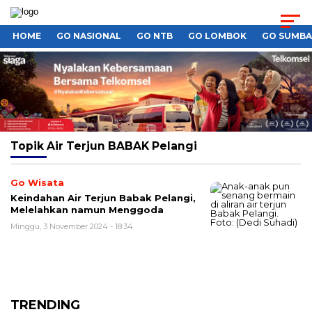
HOME
GO NASIONAL
GO NTB
GO LOMBOK
GO SUMB
Topik
Air Terjun BABAK Pelangi
Go Wisata
Keindahan Air Terjun Babak Pelangi,
Melelahkan namun Menggoda
Minggu, 3 November 2024 - 18:34
TRENDING