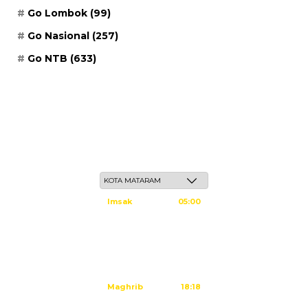
Go Lombok
(99)
Go Nasional
(257)
Go NTB
(633)
Sabtu, 23 Safar 1448 H / 08 Agustus 2026
Imsak
05:00
Subuh
05:10
Dzuhur
12:25
Ashar
15:45
Maghrib
18:18