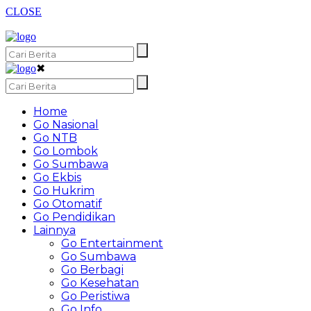
CLOSE
✖
Home
Go Nasional
Go NTB
Go Lombok
Go Sumbawa
Go Ekbis
Go Hukrim
Go Otomatif
Go Pendidikan
Lainnya
Go Entertainment
Go Sumbawa
Go Berbagi
Go Kesehatan
Go Peristiwa
Go Info