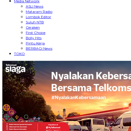
Media Network
ASLI News
Mataram Radio
Lombok Editor
Suluh NTB
Ceraken
First Choice
Bolly Hits
Pintu Kerja
BERBAGI News
TOKO