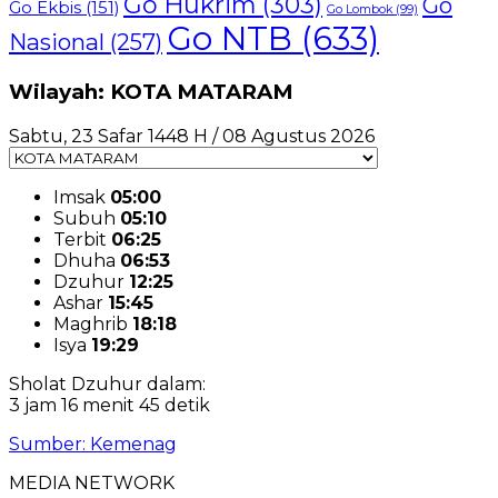
Go Hukrim
(303)
Go
Go Ekbis
(151)
Go Lombok
(99)
Go NTB
(633)
Nasional
(257)
Wilayah: KOTA MATARAM
Sabtu, 23 Safar 1448 H / 08 Agustus 2026
Imsak
05:00
Subuh
05:10
Terbit
06:25
Dhuha
06:53
Dzuhur
12:25
Ashar
15:45
Maghrib
18:18
Isya
19:29
Sholat Dzuhur dalam:
3 jam 16 menit 45 detik
Sumber: Kemenag
MEDIA NETWORK