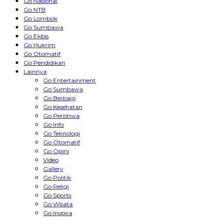
Go Nasional
Go NTB
Go Lombok
Go Sumbawa
Go Ekbis
Go Hukrim
Go Otomatif
Go Pendidikan
Lainnya
Go Entertainment
Go Sumbawa
Go Berbagi
Go Kesehatan
Go Peristiwa
Go Info
Go Teknologi
Go Otomatif
Go Opini
Video
Gallery
Go Politik
Go Religi
Go Sports
Go Wisata
Go Inspira