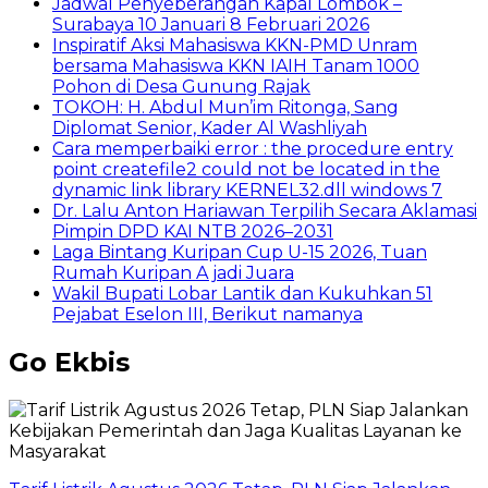
Jadwal Penyeberangan Kapal Lombok –
Surabaya 10 Januari 8 Februari 2026
Inspiratif Aksi Mahasiswa KKN-PMD Unram
bersama Mahasiswa KKN IAIH Tanam 1000
Pohon di Desa Gunung Rajak
TOKOH: H. Abdul Mun’im Ritonga, Sang
Diplomat Senior, Kader Al Washliyah
Cara memperbaiki error : the procedure entry
point createfile2 could not be located in the
dynamic link library KERNEL32.dll windows 7
Dr. Lalu Anton Hariawan Terpilih Secara Aklamasi
Pimpin DPD KAI NTB 2026–2031
Laga Bintang Kuripan Cup U-15 2026, Tuan
Rumah Kuripan A jadi Juara
Wakil Bupati Lobar Lantik dan Kukuhkan 51
Pejabat Eselon III, Berikut namanya
Go Ekbis