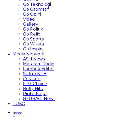
Go Teknologi
Go Otomatif
Go Opini
Video
Gallery
Go Politik
Go Religi
Go Sports
Go Wisata
Go Inspira
Media Network
ASLI News
Mataram Radio
Lombok Editor
Suluh NTB
Ceraken
First Choice
Bolly Hits
Pintu Kerja
BERBAGI News
TOKO
Home