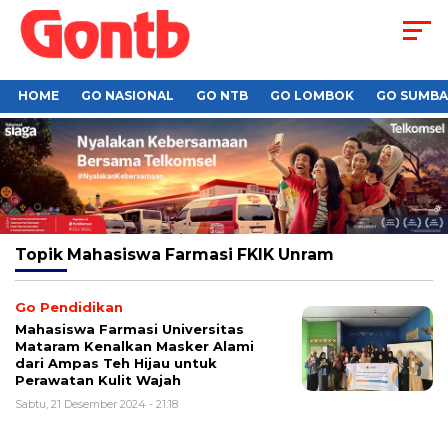
HOME
GO NASIONAL
GO NTB
GO LOMBOK
GO SUMB
Topik
Mahasiswa Farmasi FKIK Unram
Go Pendidikan
Mahasiswa Farmasi Universitas
Mataram Kenalkan Masker Alami
dari Ampas Teh Hijau untuk
Perawatan Kulit Wajah
Sabtu, 21 Desember 2024 - 21:18