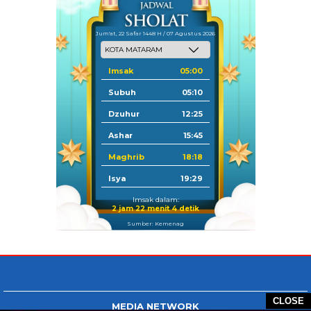
Jum'at, 22 Safar 1448 H / 07 Agustus 2026
Imsak
05:00
Subuh
05:10
Dzuhur
12:25
Ashar
15:45
Maghrib
18:18
Isya
19:29
Imsak dalam:
2 jam 22 menit 3 detik
Sumber: Kemenag
CLOSE
MEDIA NETWORK