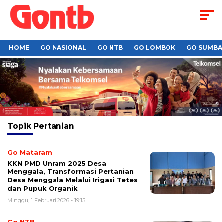
HOME
GO NASIONAL
GO NTB
GO LOMBOK
GO SUMB
Topik
Pertanian
Go Mataram
KKN PMD Unram 2025 Desa
Menggala, Transformasi Pertanian
Desa Menggala Melalui Irigasi Tetes
dan Pupuk Organik
Minggu, 1 Februari 2026 - 19:15
Go NTB