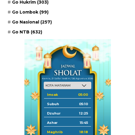
Go Hukrim
(303)
Go Lombok
(99)
Go Nasional
(257)
Go NTB
(632)
Kamis, 21 Safar 1448 H / 06 Agustus 2026
Imsak
05:00
Subuh
05:10
Dzuhur
12:25
Ashar
15:45
Maghrib
18:18