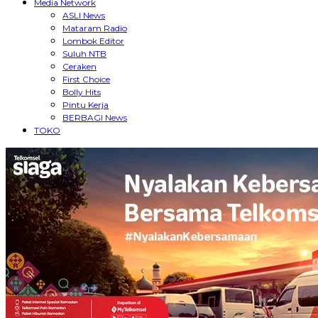
Media Network
ASLI News
Mataram Radio
Lombok Editor
Suluh NTB
Ceraken
First Choice
Bolly Hits
Pintu Kerja
BERBAGI News
TOKO