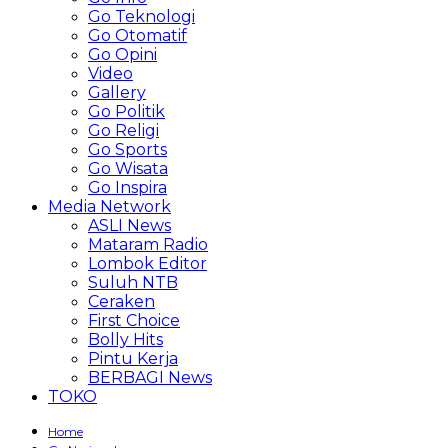
Go Teknologi
Go Otomatif
Go Opini
Video
Gallery
Go Politik
Go Religi
Go Sports
Go Wisata
Go Inspira
Media Network
ASLI News
Mataram Radio
Lombok Editor
Suluh NTB
Ceraken
First Choice
Bolly Hits
Pintu Kerja
BERBAGI News
TOKO
Home