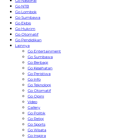
Go Nasional
Go NTB
Go Lombok
Go Sumbawa
Go Ekbis
Go Hukrim
Go Otomatif
Go Pendidikan
Lainnya
Go Entertainment
Go Sumbawa
Go Berbagi
Go Kesehatan
Go Peristiwa
Go Info
Go Teknologi
Go Otomatif
Go Opini
Video
Gallery
Go Politik
Go Religi
Go Sports
Go Wisata
Go Inspira