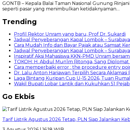
GONTB – Kepala Balai Taman Nasional Gunung Rinjan
seperti pasar yang menimbulkan ketidaknyaman…
Trending
Profil Rektor Unram yang baru, Prof Dr. Sukardi
Jadwal Penyeberangan Kapal Lombok – Surabaya
Cara Mudah Info dan Bayar Pajak atau Samsat Ke
Jadwal Penyeberangan Kapal Lombok – Surabaya 1
Inspiratif Aksi Mahasiswa KKN-PMD Unram bersa
TOKOH: H. Abdul Mun’im Ritonga, Sang Diplomat S
Cara memperbaiki error : the procedure entry poin
Dr. Lalu Anton Hariawan Terpilih Secara Aklamas
Laga Bintang Kuripan Cup U-15 2026, Tuan Rumah 
Wakil Bupati Lobar Lantik dan Kukuhkan 51 Pejaba
Go Ekbis
Tarif Listrik Agustus 2026 Tetap, PLN Siap Jalankan K
3 Agustus 2026 | 16:18 WIB