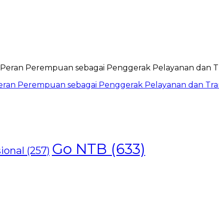
ran Perempuan sebagai Penggerak Pelayanan dan Trans
Go NTB
(633)
ional
(257)