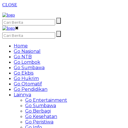
CLOSE
✖
Home
Go Nasional
Go NTB
Go Lombok
Go Sumbawa
Go Ekbis
Go Hukrim
Go Otomatif
Go Pendidikan
Lainnya
Go Entertainment
Go Sumbawa
Go Berbagi
Go Kesehatan
Go Peristiwa
Go Info