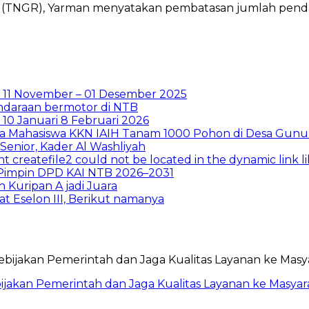
i (TNGR), Yarman menyatakan pembatasan jumlah penda
 11 November – 01 Desember 2025
ndaraan bermotor di NTB
0 Januari 8 Februari 2026
ma Mahasiswa KKN IAIH Tanam 1000 Pohon di Desa Gunu
enior, Kader Al Washliyah
t createfile2 could not be located in the dynamic link 
i Pimpin DPD KAI NTB 2026–2031
Kuripan A jadi Juara
t Eselon III, Berikut namanya
ebijakan Pemerintah dan Jaga Kualitas Layanan ke Masyar