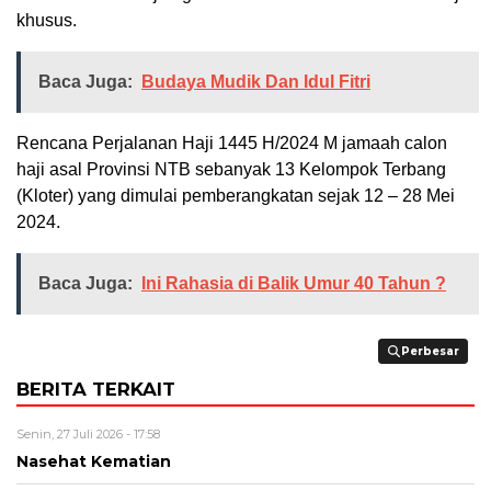
khusus.
Baca Juga:
Budaya Mudik Dan Idul Fitri
Rencana Perjalanan Haji 1445 H/2024 M jamaah calon
haji asal Provinsi NTB sebanyak 13 Kelompok Terbang
(Kloter) yang dimulai pemberangkatan sejak 12 – 28 Mei
2024.
Baca Juga:
Ini Rahasia di Balik Umur 40 Tahun ?
Perbesar
Perbesar
BERITA TERKAIT
Senin, 27 Juli 2026 - 17:58
Nasehat Kematian