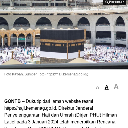
Perbesar
Perbesar
Foto Ka'bah. Sumber Foto (https://haji.kemenag.go.id/)
A
A
A
GONTB
– Dukutip dari laman website resmi
https://haji.kemenag.go.id, Direktur Jenderal
Penyelenggaraan Haji dan Umrah (Dirjen PHU) Hilman
Latief pada 3 Januari 2024 telah menerbitkan Rencana