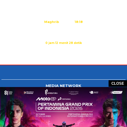
Dzuhur
12:25
Ashar
15:45
Maghrib
18:18
Isya
19:29
Sholat Ashar dalam:
0 jam 12 menit 27 detik
Sumber: Kemenag
CLOSE
MEDIA NETWORK
Tangan Berbagi
BERBAGI News
Whatsapp.com
Tiktok.com
Twitter.com
Youtube.com
HOME
REDAKSI
PEDOMAN MEDIA SIBER
DISCLAIMER
INFO IKLAN