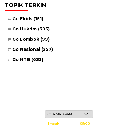
TOPIK TERKINI
Go Ekbis
(151)
Go Hukrim
(303)
Go Lombok
(99)
Go Nasional
(257)
Go NTB
(633)
Kamis, 21 Safar 1448 H / 06 Agustus 2026
Imsak
05:00
Subuh
05:10