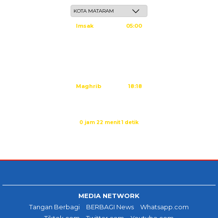
Imsak
05:00
Subuh
05:10
Dzuhur
12:25
Ashar
15:45
Maghrib
18:18
Isya
19:29
Sholat Isya dalam:
0 jam 22 menit 1 detik
Sumber: Kemenag
MEDIA NETWORK
Tangan Berbagi
BERBAGI News
Whatsapp.com