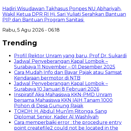
Hadiri Wisudawan Takhasus Ponpes NU Abhariyah,
Wakil Ketua DPR RI Hj. Sari Yuliati Serahkan Bantuan
PIP dan Bantuan Program Sanitasi
Rabu, 5 Agu 2026 - 06:18
Trending
Profil Rektor Unram yang baru, Prof Dr. Sukardi
Jadwal Penyeberangan Kapal Lombok –
Surabaya 11 November – 01 Desember 2025
Cara Mudah Info dan Bayar Pajak atau Samsat
Kendaraan bermotor di NTB
Jadwal Penyeberangan Kapal Lombok –
Surabaya 10 Januari 8 Februari 2026
Inspiratif Aksi Mahasiswa KKN-PMD Unram
bersama Mahasiswa KKN IAIH Tanam 1000
Pohon di Desa Gunung Rajak
TOKOH: H. Abdul Mun’im Ritonga, Sang
Diplomat Senior, Kader Al Washliyah
Cara memperbaiki error : the procedure entry
point createfile2 could not be located in the