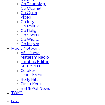
Go Teknologi
Go Otomatif
Go Opini
Video
Gallery
Go Politik
Go Religi
Go Sports
Go Wisata
Go Inspira
Media Network
ASLI News
Mataram Radio
Lombok Editor
Suluh NTB
Ceraken
First Choice
Bolly Hits
Pintu Kerja
BERBAGI News
TOKO
Home