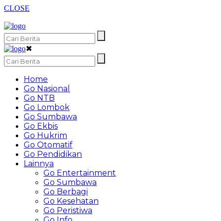
CLOSE
✖
Home
Go Nasional
Go NTB
Go Lombok
Go Sumbawa
Go Ekbis
Go Hukrim
Go Otomatif
Go Pendidikan
Lainnya
Go Entertainment
Go Sumbawa
Go Berbagi
Go Kesehatan
Go Peristiwa
Go Info