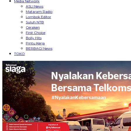
Media Network
ASLI News
Mataram Radio
Lombok Editor
Suluh NTB
Ceraken
First Choice
Bolly Hits
Pintu Kerja
BERBAGI News
TOKO