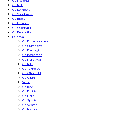
Go Nasional
Go NTB
Go Lombok
Go Sumbawa
Go Ekbis
Go Hukrim
Go Otomatif
Go Pendidikan
Lainnya
Go Entertainment
Go Sumbawa
Go Berbagi
Go Kesehatan
Go Peristiwa
Go Info
Go Teknologi
Go Otomatif
Go Opini
Video
Gallery
Go Politik
Go Religi
Go Sports
Go Wisata
Go Inspira