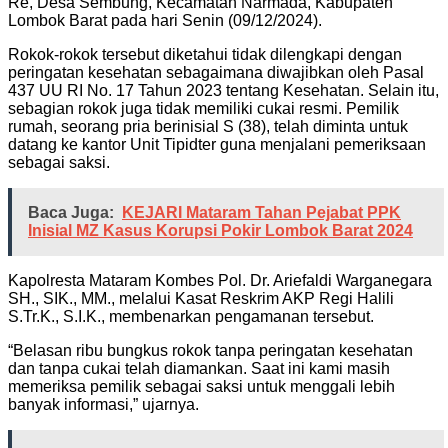
Re, Desa Sembung, Kecamatan Narmada, Kabupaten
Lombok Barat pada hari Senin (09/12/2024).
Rokok-rokok tersebut diketahui tidak dilengkapi dengan
peringatan kesehatan sebagaimana diwajibkan oleh Pasal
437 UU RI No. 17 Tahun 2023 tentang Kesehatan. Selain itu,
sebagian rokok juga tidak memiliki cukai resmi. Pemilik
rumah, seorang pria berinisial S (38), telah diminta untuk
datang ke kantor Unit Tipidter guna menjalani pemeriksaan
sebagai saksi.
Baca Juga:
KEJARI Mataram Tahan Pejabat PPK
Inisial MZ Kasus Korupsi Pokir Lombok Barat 2024
Kapolresta Mataram Kombes Pol. Dr. Ariefaldi Warganegara
SH., SIK., MM., melalui Kasat Reskrim AKP Regi Halili
S.Tr.K., S.I.K., membenarkan pengamanan tersebut.
“Belasan ribu bungkus rokok tanpa peringatan kesehatan
dan tanpa cukai telah diamankan. Saat ini kami masih
memeriksa pemilik sebagai saksi untuk menggali lebih
banyak informasi,” ujarnya.