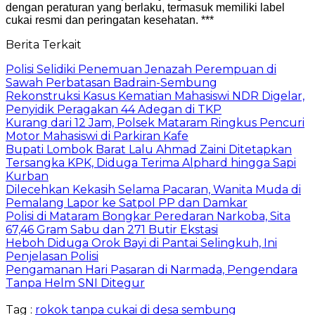
dengan peraturan yang berlaku, termasuk memiliki label
cukai resmi dan peringatan kesehatan. ***
Berita Terkait
Polisi Selidiki Penemuan Jenazah Perempuan di
Sawah Perbatasan Badrain-Sembung
Rekonstruksi Kasus Kematian Mahasiswi NDR Digelar,
Penyidik Peragakan 44 Adegan di TKP
Kurang dari 12 Jam, Polsek Mataram Ringkus Pencuri
Motor Mahasiswi di Parkiran Kafe
Bupati Lombok Barat Lalu Ahmad Zaini Ditetapkan
Tersangka KPK, Diduga Terima Alphard hingga Sapi
Kurban
Dilecehkan Kekasih Selama Pacaran, Wanita Muda di
Pemalang Lapor ke Satpol PP dan Damkar
Polisi di Mataram Bongkar Peredaran Narkoba, Sita
67,46 Gram Sabu dan 271 Butir Ekstasi
Heboh Diduga Orok Bayi di Pantai Selingkuh, Ini
Penjelasan Polisi
Pengamanan Hari Pasaran di Narmada, Pengendara
Tanpa Helm SNI Ditegur
Tag :
rokok tanpa cukai di desa sembung