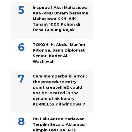
Inspiratif Aksi Mahasiswa
KKN-PMD Unram bersama
Mahasiswa KKN IAIH
Tanam 1000 Pohon di
Desa Gunung Rajak
TOKOH: H. Abdul Mun’im
Ritonga, Sang Diplomat
Senior, Kader Al
Washliyah
Cara memperbaiki error :
the procedure entry
point createfile2 could
not be located in the
dynamic link library
KERNEL32.dll windows 7
Dr. Lalu Anton Hariawan
Terpilih Secara Aklamasi
Pimpin DPD KAI NTB