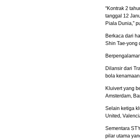
“Kontrak 2 tahu
tanggal 12 Janu
Piala Dunia,” 
Berkaca dari hal
Shin Tae-yong d
Berpengalaman
Dilansir dari T
bola kenamaan
Kluivert yang b
Amsterdam, Ba
Selain ketiga k
United, Valencia
Sementara STY 
pilar utama ya