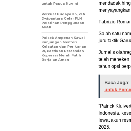
mendadak hingg
untuk Papua Nugini
menyayangkan h
Perkuat Budaya K3, PLN
Dwipantara Gelar PLN
Fabrizio Roman
Pelatihan Penggunaan
APAR
Salah satu nam
Polsek Ampenan Kawal
juru taktik Garu
Kunjungan Menteri
Kelautan dan Perikanan
RI, Pastikan Peresmian
Jurnalis olahr
Koperasi Merah Putih
telah meneken 
Berjalan Aman
tahun opsi per
Baca Juga:
untuk Perce
“Patrick Kluive
Indonesia, kese
lewat akun res
2025.