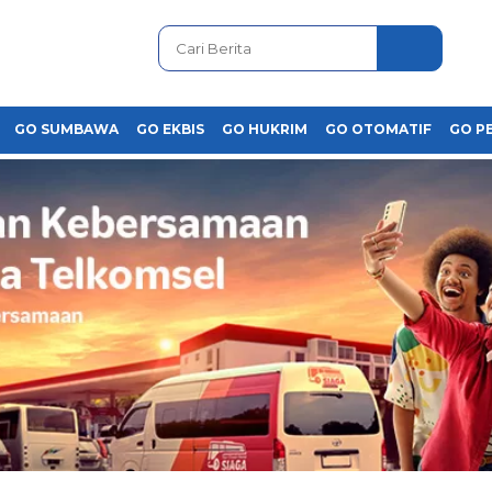
GO SUMBAWA
GO EKBIS
GO HUKRIM
GO OTOMATIF
GO P