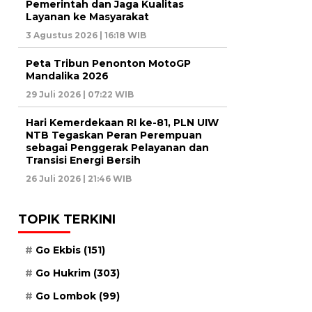
Pemerintah dan Jaga Kualitas
Layanan ke Masyarakat
3 Agustus 2026 | 16:18 WIB
Peta Tribun Penonton MotoGP
Mandalika 2026
29 Juli 2026 | 07:22 WIB
Hari Kemerdekaan RI ke-81, PLN UIW
NTB Tegaskan Peran Perempuan
sebagai Penggerak Pelayanan dan
Transisi Energi Bersih
26 Juli 2026 | 21:46 WIB
TOPIK TERKINI
Go Ekbis
(151)
Go Hukrim
(303)
Go Lombok
(99)