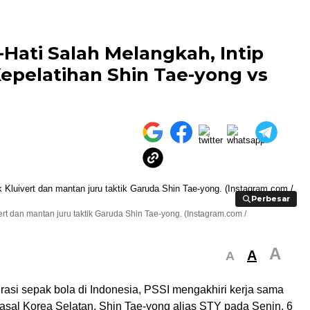
-Hati Salah Melangkah, Intip
epelatihan Shin Tae-yong vs
Perbesar
Perbesar
vert dan mantan juru taktik Garuda Shin Tae-yong. (Instagram.com /
A
A
A
asi sepak bola di Indonesia, PSSI mengakhiri kerja sama
 asal Korea Selatan, Shin Tae-yong alias STY pada Senin, 6