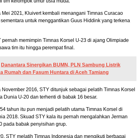
mi tim kelompok umur usia muda.
Mei 2021, Kluivert kembali menangani Timnas Curacao
h sementara untuk menggantikan Guus Hiddink yang terkena
STY pernah memimpin Timnas Korsel U-23 di ajang Olimpiade
wa tim itu hingga perempat final.
Danantara Sinergikan BUMN, PLN Sambung Listrik
a Rumah dan Fasum Huntara di Aceh Tamiang
November 2016, STY ditunjuk sebagai pelatih Timnas Korsel
a Dunia U-20 dan terhenti di babak 16 besar.
 54 tahun itu pun menjadi pelatih utama Timnas Korsel di
nia 2018. Skuad STY kala itu pernah mengalahkan Jerman
-0 pada babak penyisihan grup.
0, STY melatih Timnas Indonesia dan mengikuti berbagai