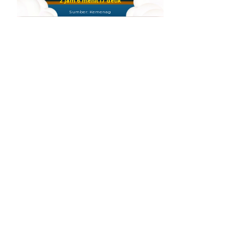
2 jam 6 menit 16 detik
Sumber: Kemenag