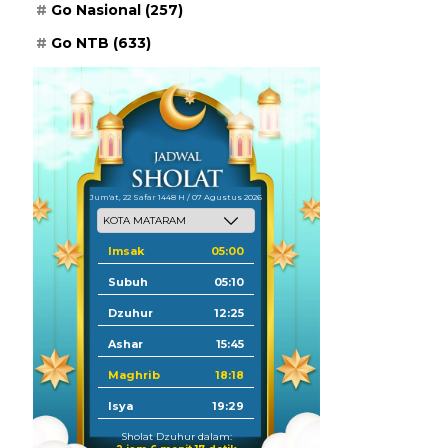
Go Nasional
(257)
Go NTB
(633)
Jum'at, 22 Safar 1448 H / 07 Agustus 2026
Imsak
05:00
Subuh
05:10
Dzuhur
12:25
Ashar
15:45
Maghrib
18:18
Isya
19:29
Sholat Dzuhur dalam: