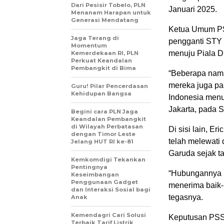
Dari Pesisir Tobelo, PLN
Januari 2025.
Menanam Harapan untuk
Generasi Mendatang
Ketua Umum PSS
Jaga Terang di
pengganti STY 
Momentum
menuju Piala D
Kemerdekaan RI, PLN
Perkuat Keandalan
Pembangkit di Bima
“Beberapa nama
mereka juga pas
Guru! Pilar Pencerdasan
Kehidupan Bangsa
Indonesia menuj
Jakarta, pada S
Begini cara PLN Jaga
Keandalan Pembangkit
di Wilayah Perbatasan
Di sisi lain, E
dengan Timor Leste
telah melewati
Jelang HUT RI ke-81
Garuda sejak ta
Kemkomdigi Tekankan
Pentingnya
“Hubungannya b
Keseimbangan
Penggunaan Gadget
menerima baik-b
dan Interaksi Sosial bagi
tegasnya.
Anak
Kemendagri Cari Solusi
Keputusan PSSI
Terbaik Tarif Listrik