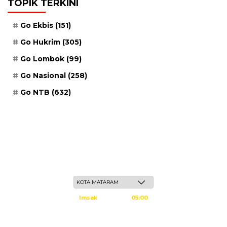
TOPIK TERKINI
Go Ekbis
(151)
Go Hukrim
(305)
Go Lombok
(99)
Go Nasional
(258)
Go NTB
(632)
Ahad, 24 Safar 1448 H / 09 Agustus 2026
Imsak
05:00
Subuh
05:10