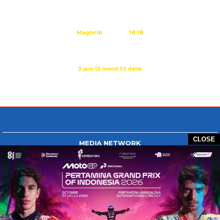
Dzuhur
12:25
Ashar
15:45
Maghrib
18:18
Isya
19:29
Sholat Dzuhur dalam:
2 jam 55 menit 32 detik
Sumber: Kemenag
CLOSE
MEDIA NETWORK
Tangan Berbagi
BERBAGI News
Whatsapp.com
Tiktok.com
Twitter.com
Youtube.com
HOME
REDAKSI
PEDOMAN MEDIA SIBER
DISCLAIMER
INFO IKLAN