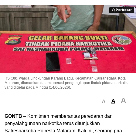
Perbesar
Perbesar
RS (39), warga Lingkungan Karang Bagu, Kecamatan Cakranegara, Kota
Mataram, diamankan dalam operasi pengungkapan tindak pidana narkotika
yang digelar pada Minggu (14/06/2026).
A
A
A
GONTB
– Komitmen memberantas peredaran dan
penyalahgunaan narkotika terus ditunjukkan
Satresnarkoba Polresta Mataram. Kali ini, seorang pria