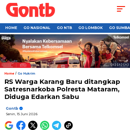
HOME
GO NASIONAL
GO NTB
GO LOMBOK
GO SUMB
/
Home
Go Hukrim
RS Warga Karang Baru ditangkap
Satresnarkoba Polresta Mataram,
Diduga Edarkan Sabu
Gontb
Senin, 15 Juni 2026