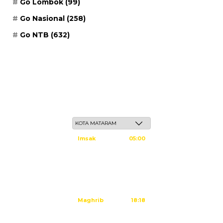
Go Lombok
(99)
Go Nasional
(258)
Go NTB
(632)
Ahad, 24 Safar 1448 H / 09 Agustus 2026
Imsak
05:00
Subuh
05:10
Dzuhur
12:25
Ashar
15:45
Maghrib
18:18
Isya
19:29