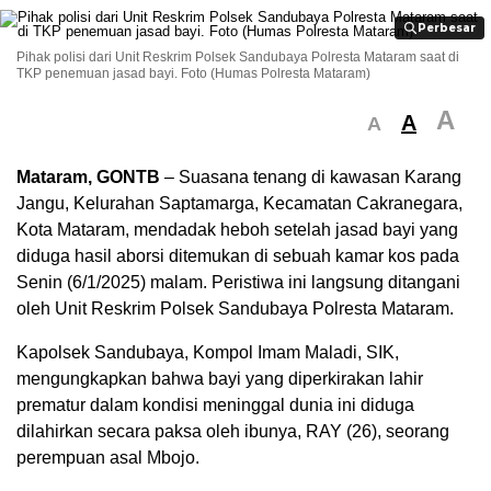
Perbesar
Perbesar
Pihak polisi dari Unit Reskrim Polsek Sandubaya Polresta Mataram saat di
TKP penemuan jasad bayi. Foto (Humas Polresta Mataram)
A
A
A
Mataram, GONTB
– Suasana tenang di kawasan Karang
Jangu, Kelurahan Saptamarga, Kecamatan Cakranegara,
Kota Mataram, mendadak heboh setelah jasad bayi yang
diduga hasil aborsi ditemukan di sebuah kamar kos pada
Senin (6/1/2025) malam. Peristiwa ini langsung ditangani
oleh Unit Reskrim Polsek Sandubaya Polresta Mataram.
Kapolsek Sandubaya, Kompol Imam Maladi, SIK,
mengungkapkan bahwa bayi yang diperkirakan lahir
prematur dalam kondisi meninggal dunia ini diduga
dilahirkan secara paksa oleh ibunya, RAY (26), seorang
perempuan asal Mbojo.