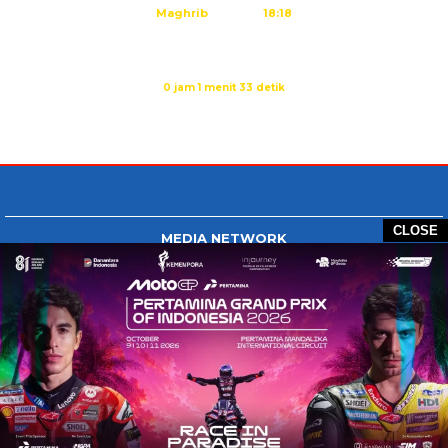
Maghrib
18:18
Isya
19:29
Sholat Subuh dalam:
0 jam 1 menit 32 detik
Sumber: Kemenag
CLOSE
MEDIA NETWORK
Tangan Berbagi
BERBAGI News
Whatsapp.com
Tiktok.com
Twitter.com
Youtube.com
HOME
REDAKSI
PEDOMAN MEDIA SIBER
DISCLAIMER
INFO IKLAN
COPYRIGHT © 2026 GONTB - ALL RIGHTS RESERVED