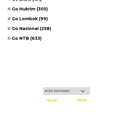
Go Hukrim
(305)
Go Lombok
(99)
Go Nasional
(258)
Go NTB
(633)
Senin, 25 Safar 1448 H / 10 Agustus 2026
Imsak
05:00
Subuh
05:10
Dzuhur
12:25
Ashar
15:45