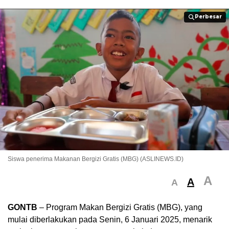
Perbesar
Perbesar
Siswa penerima Makanan Bergizi Gratis (MBG) (ASLINEWS.ID)
A
A
A
GONTB
– Program Makan Bergizi Gratis (MBG), yang
mulai diberlakukan pada Senin, 6 Januari 2025, menarik