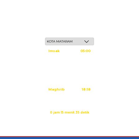
Jum'at, 22 Safar 1448 H / 07 Agustus 2026
Imsak
05:00
Subuh
05:10
Dzuhur
12:25
Ashar
15:45
Maghrib
18:18
Isya
19:29
Sholat Isya dalam:
0 jam 15 menit 35 detik
Sumber: Kemenag