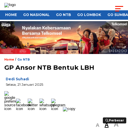
HOME
GO NASIONAL
GO NTB
GO LOMBOK
GO SUMB
/
Home
Go NTB
GP Ansor NTB Bentuk LBH
Dedi Suhadi
Selasa, 21 Januari 2025
Perbesar
Perbesar
A
A
A